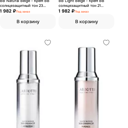
BB Natural Beige - Крем ВВ
BB Light Beige - Крем ВВ
солнцезащитный тон 23
солнцезащитный тон 21
(натуральный бежевый) 40 мл
1 982 ₽
(светло-бежевый) 40 мл
1 982 ₽
Под заказ
Под заказ
В корзину
В корзину