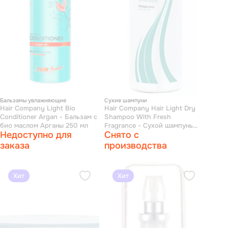
Бальзамы увлажняющие
Сухие шампуни
Hair Company Light Bio
Hair Company Hair Light Dry
Conditioner Argan - Бальзам с
Shampoo With Fresh
био маслом Арганы 250 мл
Fragrance - Сухой шампунь
Недоступно для
Снято с
для волос "классик" 150 мл
заказа
производства
Хит
Хит