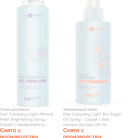
Спреи для блеска
Увлажняющие спреи
Hair Company Light Mineral
Hair Company Light Bio Argan
Pearl Brightening Spray -
Oil Sprey - Спрей с био
Спрей с минералами и
маслом Арганы 125 мл
Снято с
Снято с
экстрактом жемчуга 200 мл
производства
производства