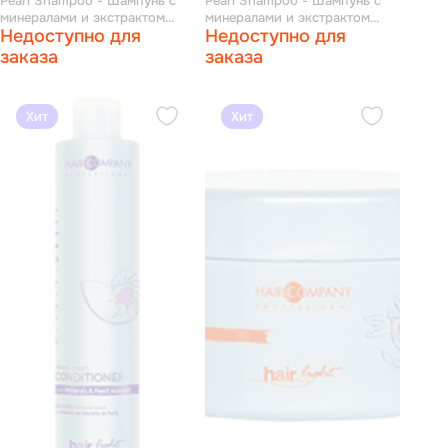
Pearl Shampoo - Шампунь с
Pearl Shampoo - Шампунь с
минералами и экстрактом
минералами и экстрактом
Недоступно для
Недоступно для
жемчуга 1000 мл
жемчуга 250 мл
заказа
заказа
Хит
Хит