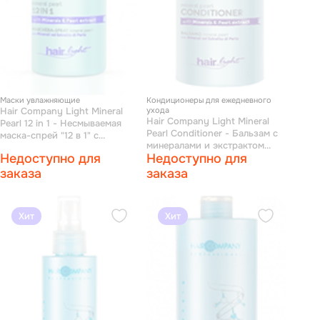
Маски увлажняющие
Кондиционеры для ежедневного
Hair Company Light Mineral
ухода
Hair Company Light Mineral
Pearl 12 in 1 - Несмываемая
Pearl Conditioner - Бальзам с
маска-спрей "12 в 1" с
минералами и экстрактом
минералами и экстрактом
Недоступно для
Недоступно для
жемчуга 1000 мл
жемчуга 150 мл
заказа
заказа
Хит
Хит