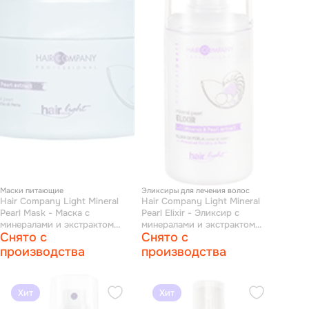
Маски питающие
Эликсиры для лечения волос
Hair Company Light Mineral
Hair Company Light Mineral
Pearl Mask - Маска с
Pearl Elixir - Эликсир с
минералами и экстрактом
минералами и экстрактом
Снято с
Снято с
жемчуга 500 мл
жемчуга 80 мл
производства
производства
Хит
Хит