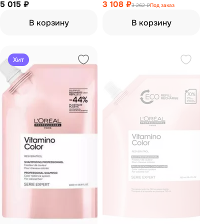
окрашенных волос (шампунь
5 015 ₽
мелированных волос 400 мл
3 108 ₽
3 262 ₽
Под заказ
300 мл + маска 250 мл)
В корзину
В корзину
Хит