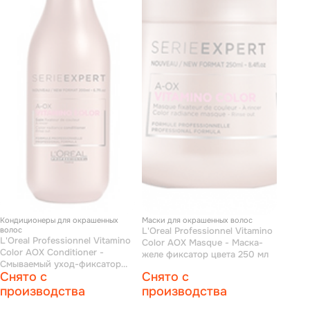
Кондиционеры для окрашенных
Маски для окрашенных волос
волос
L'Oreal Professionnel Vitamino
L'Oreal Professionnel Vitamino
Сolor AOX Masque - Маска-
Сolor AOX Conditioner -
желе фиксатор цвета 250 мл
Смываемый уход-фиксатор
Снято с
Снято с
цвета для окрашенных волос
200 мл
производства
производства