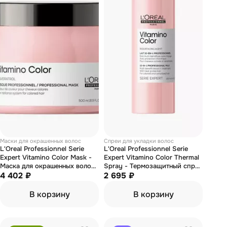
Маски для окрашенных волос
Спреи для укладки волос
L'Oreal Professionnel Serie
L'Oreal Professionnel Serie
Expert Vitamino Color Mask -
Expert Vitamino Color Thermal
Маска для окрашенных волос
Spray - Термозащитный спрей
500 мл
4 402 ₽
для окрашенных волос 190 мл
2 695 ₽
В корзину
В корзину