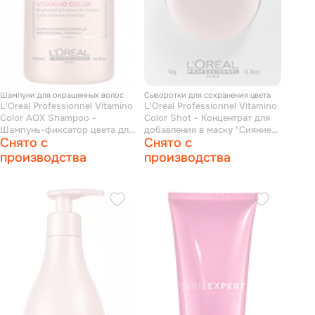
Шампуни для окрашенных волос
Сыворотки для сохранения цвета
L'Oreal Professionnel Vitamino
L'Oreal Professionnel Vitamino
Сolor AOX Shampoo -
Сolor Shot - Концентрат для
Шампунь-фиксатор цвета для
добавления в маску "Сияние
Снято с
Снято с
окрашенных волос 1500 мл
цвета" 10 мл
производства
производства