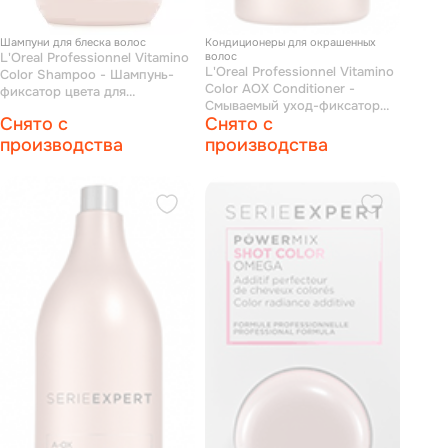
Шампуни для блеска волос
Кондиционеры для окрашенных
L'Oreal Professionnel Vitamino
волос
L'Oreal Professionnel Vitamino
Сolor Shampoo - Шампунь-
Сolor AOX Conditioner -
фиксатор цвета для
Смываемый уход-фиксатор
окрашенных волос 500 мл
Снято с
Снято с
цвета для окрашенных волос
1000 мл
производства
производства