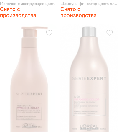
Молочко фиксирующее цвет
Шампунь-фиксатор цвета для
Снято с
Снято с
210 мл
окрашенных волос 300 мл
производства
производства