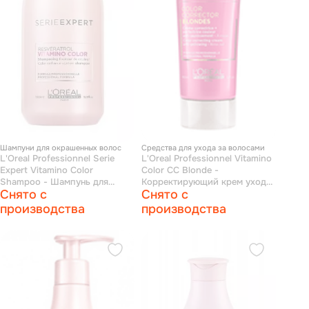
Шампуни для окрашенных волос
Средства для ухода за волосами
L'Oreal Professionnel Serie
L'Oreal Professionnel Vitamino
Expert Vitamino Color
Сolor CC Blonde -
Shampoo - Шампунь для
Корректирующий крем уход
Снято с
Снято с
окрашенных волос 500 мл
для блондинок 150 мл
производства
производства