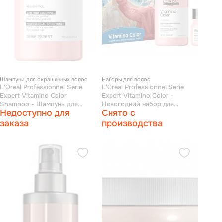
Шампуни для окрашенных волос
Наборы для волос
L'Oreal Professionnel Serie
L'Oreal Professionnel Serie
Expert Vitamino Color
Expert Vitamino Color -
Shampoo - Шампунь для
Новогодний набор для
Недоступно для
Снято с
окрашенных волос 750 мл
окрашенных волос (шампунь
300 мл + маска 250 мл)
заказа
производства