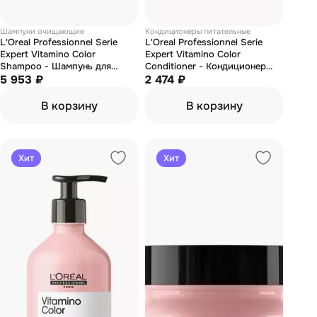
Шампуни очищающие
Кондиционеры питательные
L'Oreal Professionnel Serie
L'Oreal Professionnel Serie
Expert Vitamino Color
Expert Vitamino Color
Shampoo - Шампунь для
Conditioner - Кондиционер
окрашенных волос 1500 мл
5 953 ₽
для окрашенных волос 200 м
2 474 ₽
В корзину
В корзину
Хит
Хит