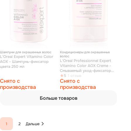
Шампуни для окрашенных волос
Кондиционеры для окрашенных
L'Oreal Expert Vitamino Color
волос
L'Oreal Professionnel Expert
AOX - Шампунь-фиксатор
Vitamino Color AOX Creme -
цвета 250 мл
Смываемый уход-фиксатор
цвета 150 мл
5
1 отзыв
Снято с
Снято с
производства
производства
Больше товаров
1
2
Дальше