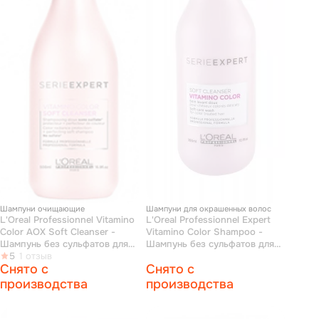
Шампуни очищающие
Шампуни для окрашенных волос
L'Oreal Professionnel Vitamino
L'Oreal Professionnel Expert
Сolor AOX Soft Cleanser -
Vitamino Color Shampoo -
Шампунь без сульфатов для
Шампунь без сульфатов для
окрашенных волос 500 мл
5
1 отзыв
окрашенных волос 300 мл
Снято с
Снято с
производства
производства