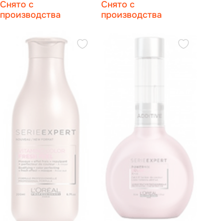
Снято с
Снято с
сульфатов для окрашенных
окрашенных волос 150 мл
волос 300 мл
производства
производства