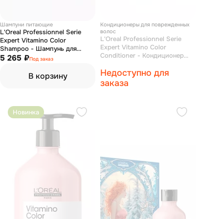
Шампуни питающие
Кондиционеры для поврежденных
L'Oreal Professionnel Serie
волос
L'Oreal Professionnel Serie
Expert Vitamino Color
Expert Vitamino Color
Shampoo - Шампунь для
Conditioner - Кондиционер
окрашенных волос 1000 мл
5 265 ₽
Под заказ
для окрашенных волос 750 мл
(мягкая упаковка)
Недоступно для
(мягкая упаковка)
В корзину
заказа
Новинка