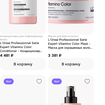
Кондиционеры для поврежденных
Маски для блеска волос
волос
L'Oreal Professionnel Serie
L'Oreal Professionnel Serie
Expert Vitamino Color Mask -
Expert Vitamino Color
Маска для окрашенных волос
Conditioner - Кондиционер
250 мл
для окрашенных волос 750 мл
4 481 ₽
3 381 ₽
В корзину
В корзину
Хит
Хит