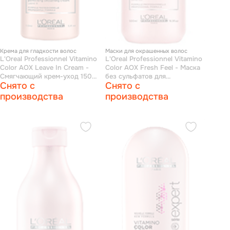
Крема для гладкости волос
Маски для окрашенных волос
L'Oreal Professionnel Vitamino
L'Oreal Professionnel Vitamino
Сolor AOX Leave In Cream -
Сolor AOX Fresh Feel - Маска
Смягчающий крем-уход 150
без сульфатов для
Снято с
Снято с
мл
окрашенных волос 500 мл
производства
производства