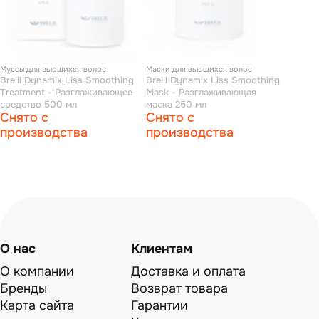
Муссы для вьющихся волос
Маски для вьющихся волос
Brelil Dynamix Liss Smoothing
Brelil Dynamix Liss Smoothing
Treatment - Разглаживающее
Mask - Разглаживающая
средство 500 мл
маска 250 мл
Снято с
Снято с
производства
производства
О нас
Клиентам
О компании
Доставка и оплата
Бренды
Возврат товара
Карта сайта
Гарантии