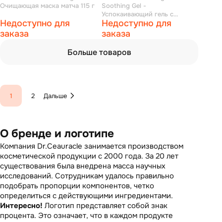
Очищающая маска матча 115 г
Soothing Gel -
Успокаивающий гель с
Недоступно для
Недоступно для
центеллой 110 г
заказа
заказа
Больше товаров
1
2
Дальше
О бренде и логотипе
Компания Dr.Ceauracle занимается производством
косметической продукции с 2000 года. За 20 лет
существования была внедрена масса научных
исследований. Сотрудникам удалось правильно
подобрать пропорции компонентов, четко
определиться с действующими ингредиентами.
Интересно!
Логотип представляет собой знак
процента. Это означает, что в каждом продукте