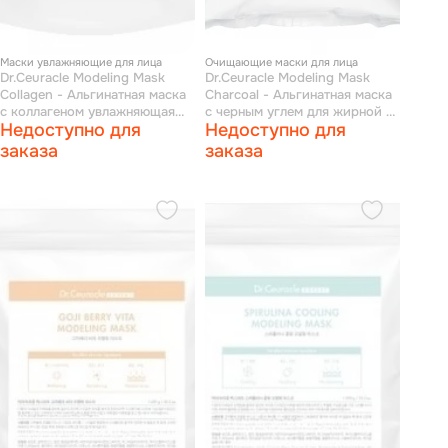
Маски увлажняющие для лица
Очищающие маски для лица
Dr.Ceuracle Modeling Mask
Dr.Ceuracle Modeling Mask
Collagen - Альгинатная маска
Charcoal - Альгинатная маска
с коллагеном увлажняющая
с черным углем для жирной и
Недоступно для
Недоступно для
1000 г
проблемной кожи 1000 г
заказа
заказа