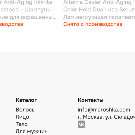
r Anti-Aging Infinite
Alterna Caviar Anti-Aging I
Shampoo - Шампунь-
Color Hold Dual-Use Serum
ние для окрашенных
Ламинирующая терапевт
зводства
Снято с производства
плексом фиксации
сыворотка двойного дейс
мл
комплексом фиксации цв
мл
Каталог
Контакты
Волосы
info@maroshka.com
Лицо
г. Москва, ул. Складоч
Тело
Для мужчин