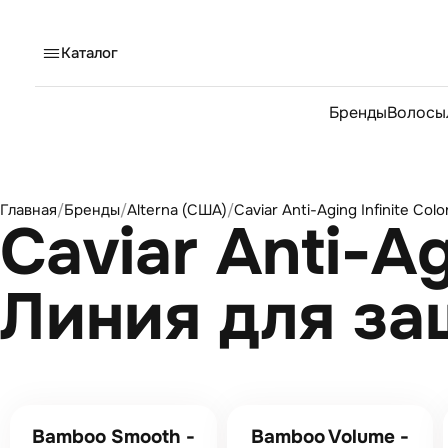
Каталог
Бренды
Волосы
Главная
/
Бренды
/
Alterna (США)
/
Caviar Anti-Aging Infinite Co
Caviar Anti-Ag
Линия для за
Bamboo Smooth -
Bamboo Volume -