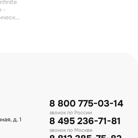
nfinite
 -
ическая
твия с
ета 50
8 800 775-03-14
звонок по России
8 495 236-71-81
ная, д. 1
звонок по Москве