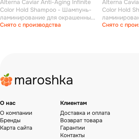
Alterna Caviar Anti-Aging Infinite
Alterna Cavia
Color Hold Shampoo - Шампунь-
Color Hold 
ламинирование для окрашенных
ламинирова
Снято с производства
Снято с прои
волос с комплексом фиксации
волос с ком
цвета 250 мл
цвета 1000 
О нас
Клиентам
О компании
Доставка и оплата
Бренды
Возврат товара
Карта сайта
Гарантии
Контакты