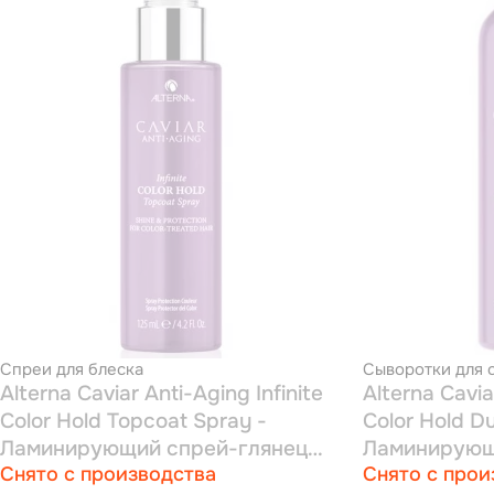
Спреи для блеска
Сыворотки для 
Alterna Caviar Anti-Aging Infinite
Alterna Cavia
Color Hold Topcoat Spray -
Color Hold D
Ламинирующий спрей-глянец
Ламинирующ
Снято с производства
Снято с прои
для окрашенных волос с
сыворотка д