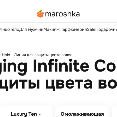
Лицо
Тело
Для мужчин
Макияж
Парфюмерия
Sale
Подарочны
lor Hold - Линия для защиты цвета волос
ing Infinite Co
щиты цвета в
Luxury Ten -
Омолаживающая