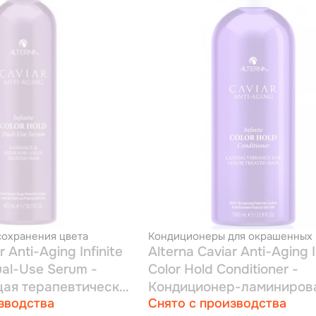
сохранения цвета
Кондиционеры для окрашенных 
r Anti-Aging Infinite
Alterna Caviar Anti-Aging I
ual-Use Serum -
Color Hold Conditioner -
ая терапевтическая
Кондиционер-ламиниров
зводства
Снято с производства
войного действия с
для окрашенных волос с