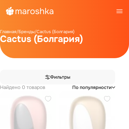
Главная
/
Бренды
/
Cactus (Болгария)
Cactus (Болгария)
Фильтры
Найдено 0 товаров
По популярности