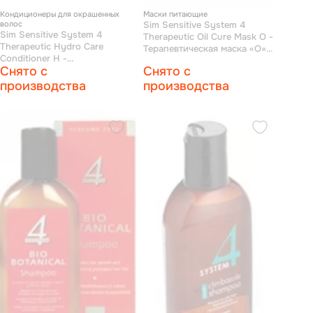
Кондиционеры для окрашенных
Маски питающие
волос
Sim Sensitive System 4
Sim Sensitive System 4
Therapeutic Oil Cure Mask O -
Therapeutic Hydro Care
Терапевтическая маска «О»
Conditioner H -
для всех типов волос 100 мл
Снято с
Снято с
Терапевтический бальзам «Н»
для нормальных, сухих и
производства
производства
поврежденных окрашиванием
волос 100 мл