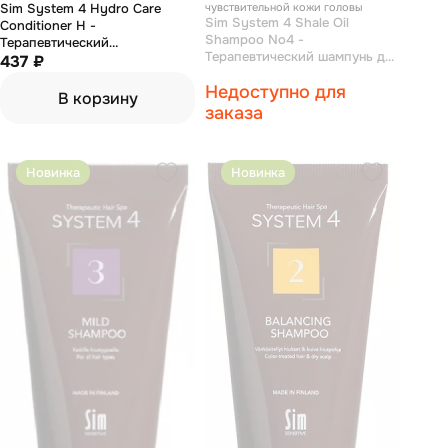
Sim System 4 Hydro Care
чувствительной кожи головы
Sim System 4 Shale Oil
Conditioner H -
Shampoo No4 -
Терапевтический
Терапевтический шампунь для
кондиционер для увлажнения
437 ₽
очень жирной и
и питания волос 75 мл
Недоступно для
чувствительной кожи головы
В корзину
75 мл
заказа
Новинка
Новинка