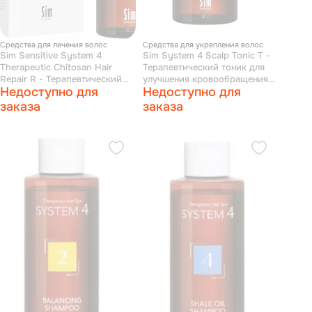
Средства для лечения волос
Средства для укрепления волос
Sim Sensitive System 4
Sim System 4 Scalp Tonic T -
Therapeutic Chitosan Hair
Терапевтический тоник для
Repair R - Терапевтический
улучшения кровообращения
Недоступно для
Недоступно для
спрей «R» для восстановления
кожи головы и роста волос
всех типов волос 150 мл
150 мл
заказа
заказа