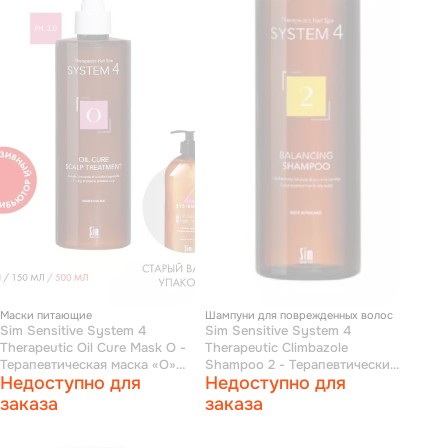
Маски питающие
Шампуни для поврежденных волос
Sim Sensitive System 4
Sim Sensitive System 4
Therapeutic Oil Cure Mask O -
Therapeutic Climbazole
Терапевтическая маска «О»
Shampoo 2 - Терапевтический
Недоступно для
Недоступно для
для всех типов волос 500 мл
шампунь № 2 для сухих
поврежденных и окрашенных
заказа
заказа
волос 500 мл