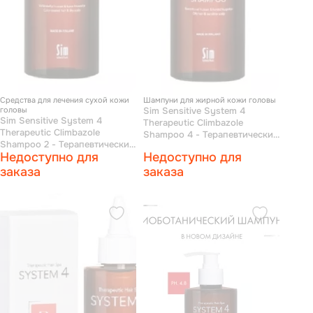
Средства для лечения сухой кожи
Шампуни для жирной кожи головы
головы
Sim Sensitive System 4
Sim Sensitive System 4
Therapeutic Climbazole
Therapeutic Climbazole
Shampoo 4 - Терапевтический
Shampoo 2 - Терапевтический
шампунь № 4 для очень
Недоступно для
Недоступно для
шампунь № 2 для сухих
жирной, чувствительной и
поврежденных и окрашенных
заказа
раздраженной кожи головы
заказа
волос 250 мл
250 мл