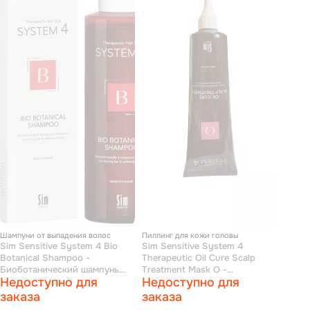
Шампуни от выпадения волос
Пиллинг для кожи головы
Sim Sensitive System 4 Bio
Sim Sensitive System 4
Botanical Shampoo -
Therapeutic Oil Cure Scalp
Биоботанический шампунь
Treatment Mask O -
Недоступно для
Недоступно для
250 мл
Терапевтическая маска-
пилинг «О» для глубокого
заказа
заказа
очищения кожи головы и