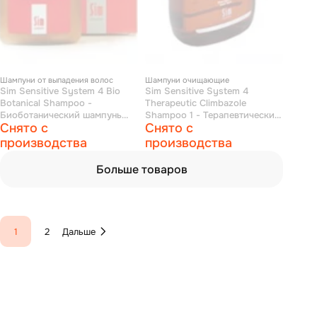
Шампуни от выпадения волос
Шампуни очищающие
Sim Sensitive System 4 Bio
Sim Sensitive System 4
Botanical Shampoo -
Therapeutic Climbazole
Биоботанический шампунь
Shampoo 1 - Терапевтический
Снято с
Снято с
100 мл
шампунь № 1 для нормальной
и жирной кожи головы 100 мл
производства
производства
Больше товаров
1
2
Дальше