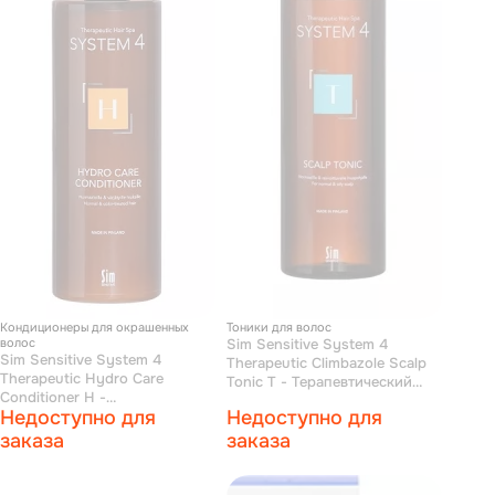
Кондиционеры для окрашенных
Тоники для волос
волос
Sim Sensitive System 4
Sim Sensitive System 4
Therapeutic Climbazole Scalp
Therapeutic Hydro Care
Tonic T - Терапевтический
Conditioner H -
тоник «Т» для всех типов
Недоступно для
Недоступно для
Терапевтический бальзам «Н»
волос 500 мл
для нормальных, сухих и
заказа
заказа
поврежденных окрашиванием
волос 500 мл