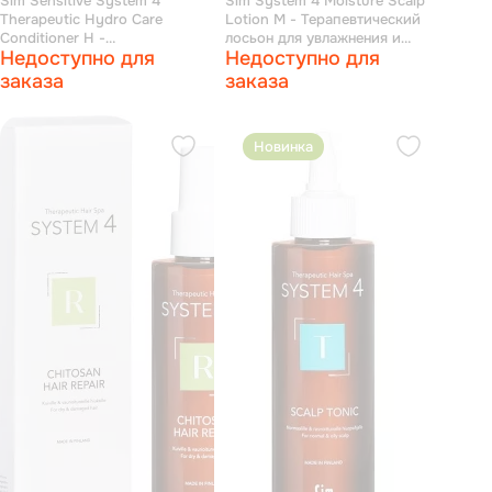
Sim Sensitive System 4
Sim System 4 Moisture Scalp
Therapeutic Hydro Care
Lotion M - Терапевтический
Conditioner H -
лосьон для увлажнения и
Недоступно для
Недоступно для
Терапевтический бальзам «Н»
защиты кожи головы 150 мл
для нормальных, сухих и
заказа
заказа
поврежденных окрашиванием
волос 150 мл
Новинка