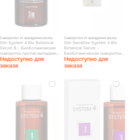
Сыворотки от выпадения волос
Сыворотки от выпадения волос
Sim System 4 Bio Botanical
Sim Sensitive System 4 Bio
Serum B - Биоботаническая
Botanical Serum -
сыворотка против выпадения
Биоботаническая сыворотка
Недоступно для
Недоступно для
и для стимуляции роста волос
150 мл
50 мл
заказа
заказа