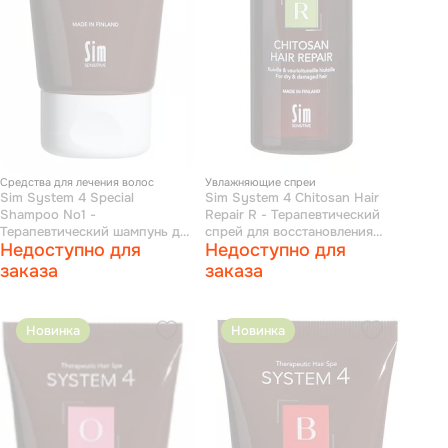
Средства для лечения волос
Увлажняющие спреи
Sim System 4 Special
Sim System 4 Chitosan Hair
Shampoo No1 -
Repair R - Терапевтический
Терапевтический шампунь для
спрей для восстановления
Недоступно для
Недоступно для
нормальной и жирной кожи
структуры волос 50 мл
головы 75 мл
заказа
заказа
Новинка
Новинка