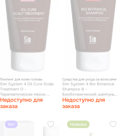
Пиллинг для кожи головы
Средства для ухода за волосами
Sim System 4 Oil Cure Scalp
Sim System 4 Bio Botanical
Treatment O -
Shampoo B -
Терапевтическая маска-
Биоботанический шампунь
Недоступно для
Недоступно для
пилинг для глубокого
против выпадения и для
очищения кожи головы 75 мл
стимуляции волос 75 мл
заказа
заказа
Хит
Новинка