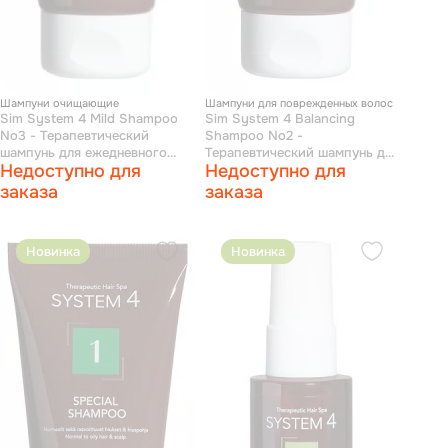
Шампуни очищающие
Шампуни для поврежденных волос
Sim System 4 Mild Shampoo
Sim System 4 Balancing
No3 - Терапевтический
Shampoo No2 -
шампунь для ежедневного
Терапевтический шампунь для
Недоступно для
Недоступно для
применения 75 мл
сухой кожи головы и
поврежденных волос 75 мл
заказа
заказа
Новинка
Новинка