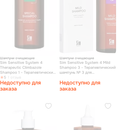
Шампуни очищающие
Шампуни очищающие
Sim Sensitive System 4
Sim Sensitive System 4 Mild
Therapeutic Climbazole
Shampoo 3 - Терапевтический
Shampoo 1 - Терапевтический
шампунь № 3 для
шампунь № 1 для нормальной
5
1 отзыв
ежедневного применения 250
Недоступно для
Недоступно для
и жирной кожи головы 250 мл
мл
заказа
заказа