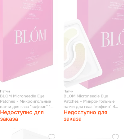
Патчи
Патчи
BLOM Microneedle Eye
BLOM Microneedle Eye
Patches - Микроигольные
Patches - Микроигольные
патчи для глаз "кофеин" 1
патчи для глаз "кофеин" 4
Недоступно для
Недоступно для
пара
пары
заказа
заказа