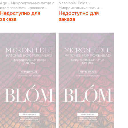
Age - Микроигольные патчи с
Nasolabial Folds -
изофлавонами красного
Микроигольные патчи
Недоступно для
Недоступно для
клевера для кожи вокруг глаз
"лакрица" для носогубных
и скул 4 пары
складок 4 пары
заказа
заказа