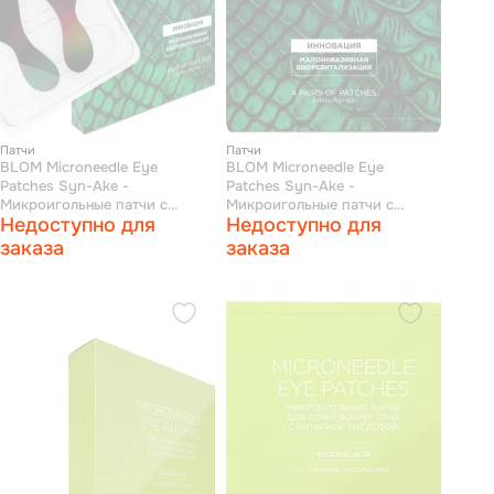
Патчи
Патчи
BLOM Microneedle Eye
BLOM Microneedle Eye
Patches Syn-Ake -
Patches Syn-Ake -
Микроигольные патчи с
Микроигольные патчи с
Недоступно для
Недоступно для
пептидом от мимических
пептидом от мимических
морщин 1 пара
морщин 4 пары
заказа
заказа