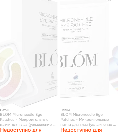
Патчи
Патчи
BLOM Microneedle Eye
BLOM Microneedle Eye
Patches - Микроигольные
Patches - Микроигольные
патчи для глаз (увлажнение и
патчи для глаз (увлажнение и
Недоступно для
Недоступно для
разглаживание) 4 пары
разглаживание) 1 пара