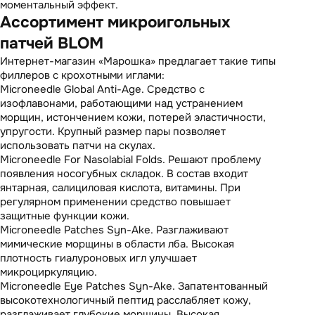
моментальный эффект.
Ассортимент микроигольных
патчей BLOM
Интернет-магазин «Марошка» предлагает такие типы
филлеров с крохотными иглами:
Microneedle Global Anti-Age. Средство с
изофлавонами, работающими над устранением
морщин, истончением кожи, потерей эластичности,
упругости. Крупный размер пары позволяет
использовать патчи на скулах.
Microneedle For Nasolabial Folds. Решают проблему
появления носогубных складок. В состав входит
янтарная, салициловая кислота, витамины. При
регулярном применении средство повышает
защитные функции кожи.
Microneedle Patches Syn-Ake. Разглаживают
мимические морщины в области лба. Высокая
плотность гиалуроновых игл улучшает
микроциркуляцию.
Microneedle Eye Patches Syn-Ake. Запатентованный
высокотехнологичный пептид расслабляет кожу,
разглаживает глубокие морщины. Высокая