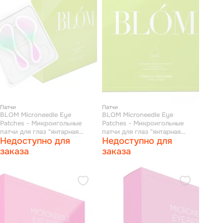
Патчи
Патчи
BLOM Microneedle Eye
BLOM Microneedle Eye
Patches - Микроигольные
Patches - Микроигольные
патчи для глаз "янтарная
патчи для глаз "янтарная
Недоступно для
Недоступно для
кислота" 4 пары
кислота" 1 пара
заказа
заказа