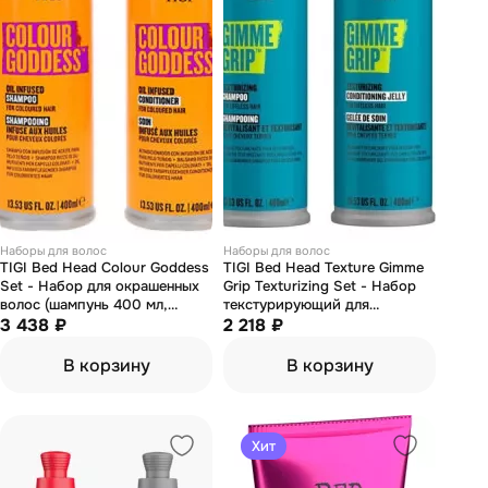
Наборы для волос
Наборы для волос
TIGI Bed Head Colour Goddess
TIGI Bed Head Texture Gimme
Set - Набор для окрашенных
Grip Texturizing Set - Набор
волос (шампунь 400 мл,
текстурирующий для
кондиционер 400 мл)
3 438 ₽
волос(шампунь 400 мл,
2 218 ₽
кондиционер 400 мл)
В корзину
В корзину
Хит