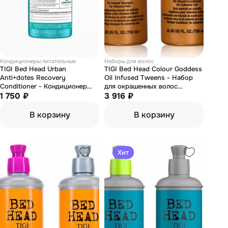
Кондиционеры питательные
Наборы для волос
TIGI Bed Head Urban
TIGI Bed Head Colour Goddess
Anti+dotes Recovery
Oil Infused Tweens - Набор
Conditioner - Кондиционер
для окрашенных волос
увлажняющий для сухих и
1 750 ₽
(шампунь 750 мл +
3 916 ₽
поврежденных волос 750 мл
кондиционер 750 мл)
В корзину
В корзину
Хит