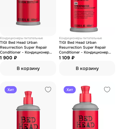
Кондиционеры питательные
Кондиционеры питательные
TIGI Bed Head Urban
TIGI Bed Head Urban
Resurrection Super Repair
Resurrection Super Repair
Conditioner - Кондиционер
Conditioner - Кондиционер
для сильно поврежденных
1 900 ₽
для сильно поврежденных
1 109 ₽
волос 600 м
волос 400 м
В корзину
В корзину
Хит
Хит