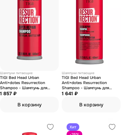
Шампуни питающие
Шампуни питающие
TIGI Bed Head Urban
TIGI Bed Head Urban
Anti+dotes Resurrection
Anti+dotes Resurrection
Shampoo - Шампунь для
Shampoo - Шампунь для
сильно поврежденных волос
1 857 ₽
сильно поврежденных волос
1 641 ₽
600 мл
400 мл
В корзину
В корзину
Хит
-25
%