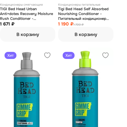
Кондиционеры смягчающие
Кондиционеры питательные
TIGI Bed Head Urban
Tigi Bed Head Self Absorbed
Anti+dotes Recovery Moisture
Nourishing Conditioner -
Rush Conditioner -
Питательный кондиционер
Кондиционер увлажняющий
1 671 ₽
для сухих и поврежденных
1 190 ₽
1 700 ₽
для сухих и поврежденных
волос 400 мл
волос 400 мл
В корзину
В корзину
Хит
Хит