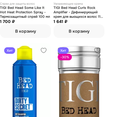
Спреи для защиты волос
Увлажняющие крема
TIGI Bed Head Some Like It
TIGI Bed Head Curls Rock
Hot Heat Protection Spray -
Amplifier - Дефинирующий
Термозащитный спрей 100 мл
крем для вьющихся волос 113
1 700 ₽
мл
1 641 ₽
В корзину
В корзину
Хит
Хит
-30
%