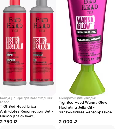
Кондиционеры для поврежденных
Сыворотки для укладки
волос
Tigi Bed Head Wanna Glow
TIGI Bed Head Urban
Hydrating Jelly Oil -
Anti+dotes Resurrection Set -
Увлажняющее желеобразное
Набор для сильно
масло для сияющих гладких
поврежденных волос
2 750 ₽
2 000 ₽
волос 100 мл
(шампунь 400 мл,