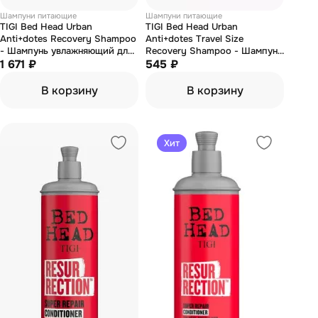
Шампуни питающие
Шампуни питающие
TIGI Bed Head Urban
TIGI Bed Head Urban
Anti+dotes Recovery Shampoo
Anti+dotes Travel Size
- Шампунь увлажняющий для
Recovery Shampoo - Шампунь
сухих и поврежденных волос
1 671 ₽
увлажняющий для сухих и
545 ₽
400 мл
поврежденных волос 100 мл
В корзину
В корзину
Хит