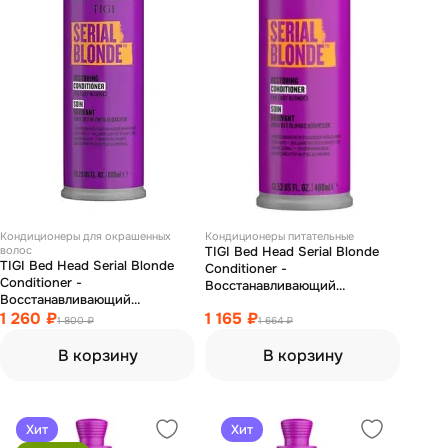
Кондиционеры для окрашенных
Кондиционеры питательные
волос
TIGI Bed Head Serial Blonde
TIGI Bed Head Serial Blonde
Conditioner -
Conditioner -
Bосстанавливающий
Bосстанавливающий
кондиционер для блондинок
кондиционер для блондинок
1 260 ₽
1 165 ₽
400 мл
1 800 ₽
1 664 ₽
600 мл
В корзину
В корзину
Хит
Хит