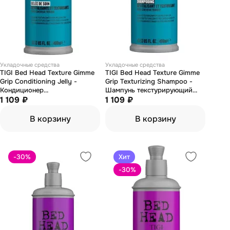
Укладочные средства
Укладочные средства
TIGI Bed Head Texture Gimme
TIGI Bed Head Texture Gimme
Grip Conditioning Jelly -
Grip Texturizing Shampoo -
Кондиционер
Шампунь текстурирующий
1 109 ₽
текстурирующий 400 мл
400 мл
1 109 ₽
В корзину
В корзину
-30
%
Хит
-30
%