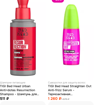
Шампуни питающие
Сыворотки для защиты волос
TIGI Bed Head Urban
TIGI Bed Head Straighten Out
Anti+dotes Resurrection
Anti-frizz Serum -
Shampoo - Шампунь для
Термоактивная
сильно поврежденных волос
511 ₽
разглаживающая сыворотка
1 260 ₽
1 679 ₽
100 мл
для гладкости и блеска волос