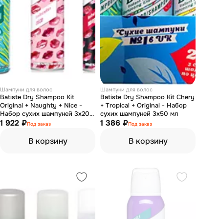
Шампуни для волос
Шампуни для волос
Batiste Dry Shampoo Kit
Batiste Dry Shampoo Kit Chery
Original + Naughty + Nice -
+ Tropical + Original - Набор
Набор сухих шампуней 3x200
сухих шампуней 3x50 мл
мл
1 922 ₽
1 386 ₽
Под заказ
Под заказ
В корзину
В корзину