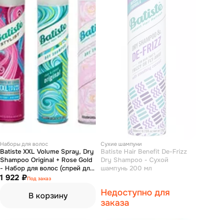
Наборы для волос
Сухие шампуни
Batiste XXL Volume Spray, Dry
Batiste Hair Benefit De-Frizz
Shampoo Original + Rose Gold
Dry Shampoo - Сухой
- Набор для волос (спрей для
шампунь 200 мл
объема 200 мл и шампуни
1 922 ₽
Под заказ
сухие 2*200 мл)
Недоступно для
В корзину
заказа