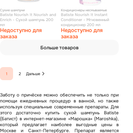
Сухие шампуни
Кондиционеры несмываемые
Batiste Nourish It Nourish and
Batiste Nourish It Instant
Enrich - Сухой шампунь 200
Conditioner - Мгновенный
мл
кондиционер 200 мл
Недоступно для
Недоступно для
заказа
заказа
Больше товаров
1
2
Дальше
Заботу о причёске можно обеспечить не только при
помощи ежедневных процедур в ванной, но также
используя специальные современные препараты. Для
этого достаточно купить сухой шампунь Batiste
(Батист) в интернет-магазине «Марошка» (Maroshka),
который предлагает наиболее выгодные цены в
Москве и Санкт-Петербурге. Препарат является