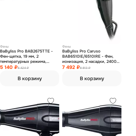
Фены
Фены
BaByliss Pro BAB2675TTE -
BaByliss Pro Caruso
Фен-щетка, 19 мм, 2
BAB6510IE/6510IRE - Фен,
температурных режима,
ионизация, 2 насадки, 2400
титан+турмалин 700 Вт
5 140 ₽
Вт
7 492 ₽
6 424 ₽
8 813 ₽
В корзину
В корзину