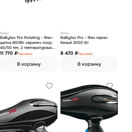
Фены
Фены
BaByliss Pro Rotating - Фен-
BaByliss Pro - Фен черно-
щетка 800Вт керамич покр,
белый 2000 Вт
40/50 мм, 2 температурных
режима
11 770 ₽
8 470 ₽
Под заказ
Под заказ
В корзину
В корзину