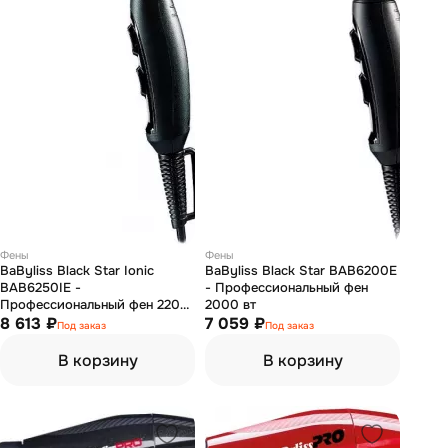
Фены
Фены
BaByliss Black Star Ionic
BaByliss Black Star BAB6200E
BAB6250IE -
- Профессиональный фен
Профессиональный фен 2200
2000 вт
вт
8 613 ₽
7 059 ₽
Под заказ
Под заказ
В корзину
В корзину