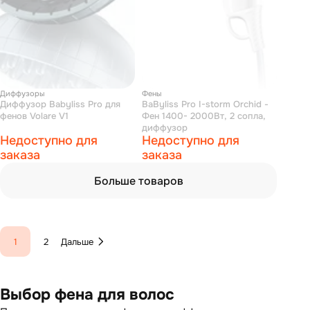
Диффузоры
Фены
Диффузор Babyliss Pro для
BaByliss Pro I-storm Orchid -
фенов Volare V1
Фен 1400- 2000Вт, 2 сопла,
диффузор
Недоступно для
Недоступно для
заказа
заказа
Больше товаров
1
2
Дальше
Выбор фена для волос