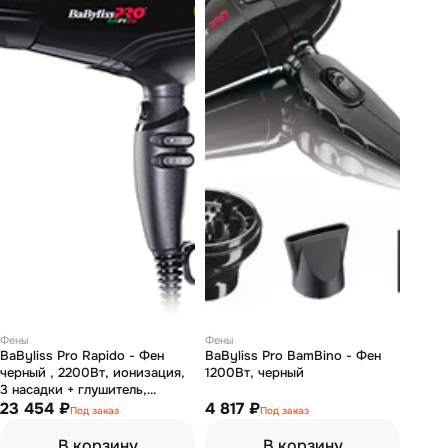
Фены
Фены
BaByliss Pro Rapido - Фен
BaByliss Pro BamBino - Фен
черный , 2200Вт, ионизация,
1200Вт, черный
3 насадки + глушитель,
диффузор
23 454 ₽
4 817 ₽
Под заказ
Под заказ
В корзину
В корзину