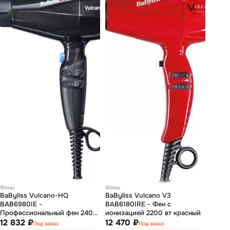
Фены
Фены
BaByliss Vulcano-HQ
BaByliss Vulcano V3
BAB6980IE -
BAB6180IRE - Фен с
Профессиональный фен 2400
ионизацией 2200 вт красный
вт
12 832 ₽
12 470 ₽
Под заказ
Под заказ