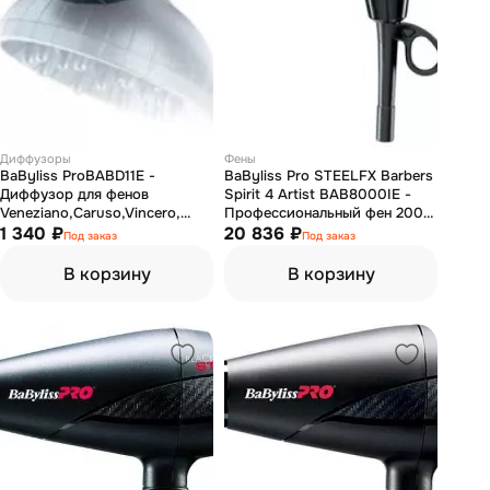
Диффузоры
Фены
BaByliss ProBABD11E -
BaByliss Pro STEELFX Barbers
Диффузор для фенов
Spirit 4 Artist BAB8000IE -
Veneziano,Caruso,Vincero,
Профессиональный фен 2000
Tiziano
1 340 ₽
вт стальной
20 836 ₽
Под заказ
Под заказ
В корзину
В корзину