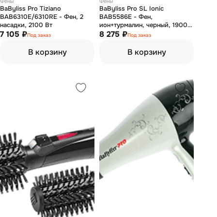
Фены
Фены
BaByliss Pro Tiziano
BaByliss Pro SL Ionic
BAB6310E/6310RE - Фен, 2
BAB5586E - Фен,
насадки, 2100 Вт
ион+турмалин, черный, 1900
7 105 ₽
Вт
8 275 ₽
Под заказ
Под заказ
В корзину
В корзину