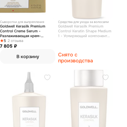
Сыворотки для выпрямления
Средства для ухода за волосами
Goldwell Kerasilk Premium
Goldwell Kerasilk Premium
Control Creme Serum -
Control Keratin Shape Medium
Разлаживающая крем-
1 - Усмиряющий компонент
сыворотка для непослушных
5
2 отзыва
1000 мл
волос 12*22 мл
7 805 ₽
Снято с
В корзину
производства