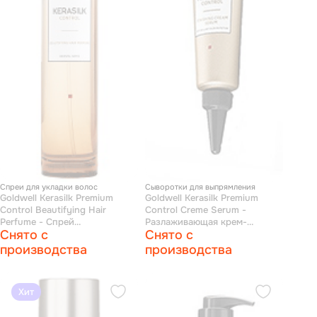
Спреи для укладки волос
Сыворотки для выпрямления
Goldwell Kerasilk Premium
Goldwell Kerasilk Premium
Control Beautifying Hair
Control Creme Serum -
Perfume - Cпрей
Разлаживающая крем-
Снято с
Снято с
парфюмированный с
сыворотка для непослушных
восточным ароматом для
волос 22 мл
производства
производства
непослушных волос 50 мл
Хит