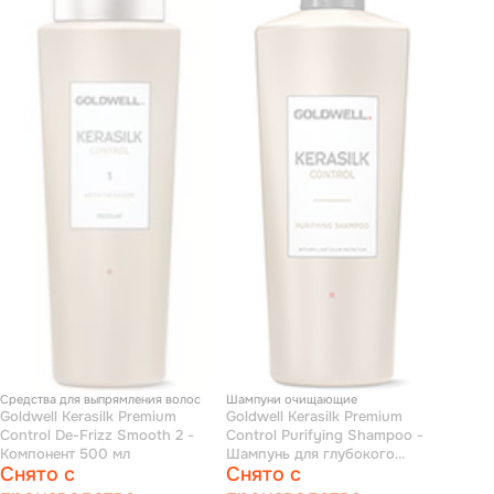
Средства для выпрямления волос
Шампуни очищающие
Goldwell Kerasilk Premium
Goldwell Kerasilk Premium
Control De-Frizz Smooth 2 -
Control Purifying Shampoo -
Компонент 500 мл
Шампунь для глубокого
Снято с
Снято с
очищения волос 1000 мл