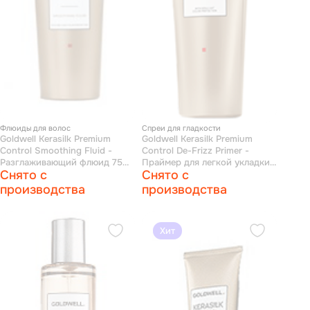
Флюиды для волос
Спреи для гладкости
Goldwell Kerasilk Premium
Goldwell Kerasilk Premium
Control Smoothing Fluid -
Control De-Frizz Primer -
Разглаживающий флюид 75
Праймер для легкой укладки
Снято с
Снято с
мл
и увлажнения непослушных
волос 75 мл
производства
производства
Хит