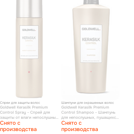
Спреи для защиты волос
Шампуни для окрашенных волос
Goldwell Kerasilk Premium
Goldwell Kerasilk Premium
Control Spray - Cпрей для
Control Shampoo - Шампунь
защиты от влаги непослушных
для непослушных, пушащихся
Снято с
Снято с
и вьющихся волос 150 мл
волос 1000 мл
производства
производства