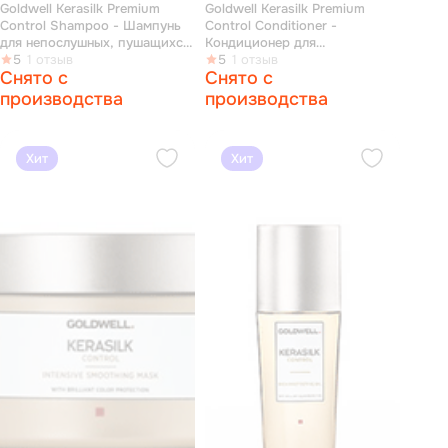
Goldwell Kerasilk Premium
Goldwell Kerasilk Premium
Control Shampoo - Шампунь
Control Conditioner -
для непослушных, пушащихся
Кондиционер для
волос 250 мл
5
1 отзыв
непослушных, пушащихся
5
1 отзыв
Снято с
Снято с
волос 200 мл
производства
производства
Хит
Хит