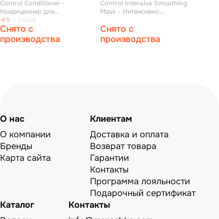
Control Conditioner -
Control Intensive Smoothing
Кондиционер для
Mask - Интенсивно
непослушных, пушащихся
5
1 отзыв
разглаживающая маска 500
Снято с
Снято с
волос 1000 мл
мл
производства
производства
О нас
Клиентам
О компании
Доставка и оплата
Бренды
Возврат товара
Карта сайта
Гарантии
Контакты
Программа лояльности
Подарочный сертификат
Каталог
Контакты