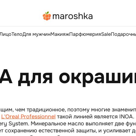
Лицо
Тело
Для мужчин
Макияж
Парфюмерия
Sale
Подарочны
ез аммиака
A для окраши
щим, чем традиционное, поэтому многие знамени
У
L'Oreal Professionnel
такой линией является INOA.
very System. Минеральное масло выполняет две фун
ет сохранению естественной защиты, и усиливает 