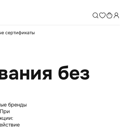
е сертификаты
вания без
тые бренды
 При
кции:
действие