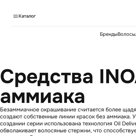
Каталог
Бренды
Волосы
Главная
/
BEAUTY-журнал
/
Средства INOA для окрашивания б
Средства INO
аммиака
Безаммиачное окрашивание считается более щадя
создают собственные линии красок без аммиака. 
создании серии использована технология Oil Deli
обволакивает волосяные стержни, что способству