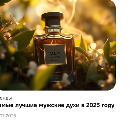
Ок
тр
22.
ренды
амые лучшие мужские духи в 2025 году
.07.2025