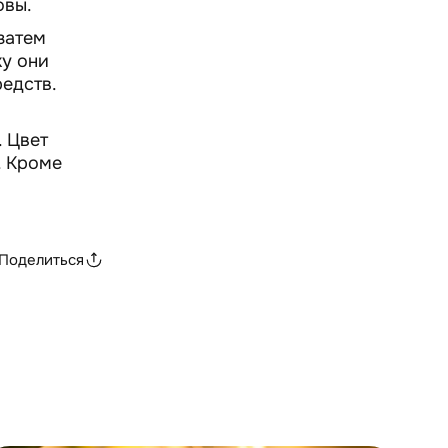
овы.
затем
ку они
едств.
 Цвет
. Кроме
Поделиться