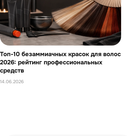
Топ-10 безаммиачных красок для волос
Топ
2026: рейтинг профессиональных
202
средств
14.0
14.06.2026