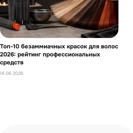
Топ-10 безаммиачных красок для волос
Топ
2026: рейтинг профессиональных
202
средств
14.0
14.06.2026