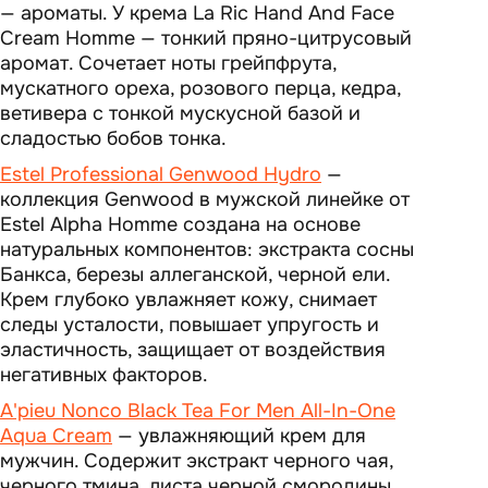
— ароматы. У крема La Ric Hand And Face
Cream Homme — тонкий пряно-цитрусовый
аромат. Сочетает ноты грейпфрута,
мускатного ореха, розового перца, кедра,
ветивера с тонкой мускусной базой и
сладостью бобов тонка.
Estel Professional Genwood Hydro
—
коллекция Genwood в мужской линейке от
Estel Alpha Homme создана на основе
натуральных компонентов: экстракта сосны
Банкса, березы аллеганской, черной ели.
Крем глубоко увлажняет кожу, снимает
следы усталости, повышает упругость и
эластичность, защищает от воздействия
негативных факторов.
A'pieu Nonco Black Tea For Men All-In-One
Aqua Cream
— увлажняющий крем для
мужчин. Содержит экстракт черного чая,
черного тмина, листа черной смородины,