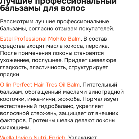
Лучшие профессиональный
бальзамы для волос
Рассмотрим лучшие профессиональные
бальзамы, согласно отзывам покупателей.
Estel Professional Mohito Balm
. В состав
средства входят масла кокоса, персика.
После применения локоны становятся
ухоженнее, послушнее. Придает шевелюре
гладкость, эластичность, структурирует
прядки.
Ollin Perfect Hair Tres Oil Balm
. Питательный
бальзам, обогащенный маслами виноградной
косточки, инка-инчи, жожоба. Нормализует
естественный гидробаланс, укрепляет
волосяной стержень, защищает от внешних
факторов. Протеины шелка делают локоны
сияющими.
Wella Invigo Nutri-Enrich
. Увлажняет,