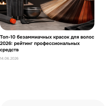
Топ-10 безаммиачных красок для волос
Топ
2026: рейтинг профессиональных
202
средств
14.0
14.06.2026