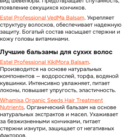
вид шевелюры. Предотвращает спутанность,
появление секущихся кончиков.
Estel Professional VedMa Balsam
. Укрепляет
структуру волосков, обеспечивает надежную
защиту. Богатый состав насыщает стержни и
кожу головы витаминами.
Лучшие бальзамы для сухих волос
Estel Professional KikiMora Balsam
.
Производится на основе натуральных
компонентов — водорослей, торфа, водяной
кувшинки. Интенсивно увлажняет, питает
локоны, повышает упругость, эластичность.
Whamisa Organic Seeds Hair Treatment
Nutrients
. Органический бальзам на основе
натуральных экстрактов и масел. Ухаживает
за безжизненными кончиками, питает
стержни изнутри, защищает от негативных
факторов.