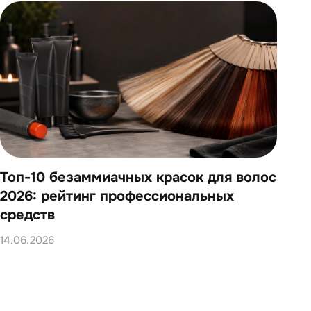
Топ-10 безаммиачных красок для волос
Топ
2026: рейтинг профессиональных
202
средств
14.0
14.06.2026