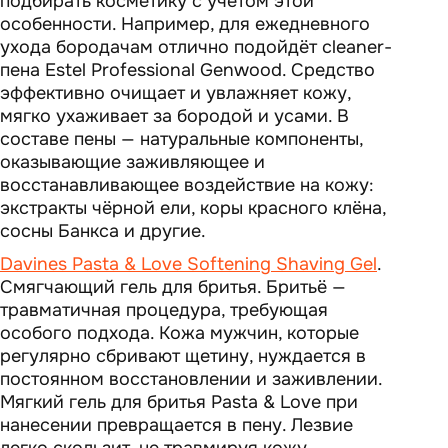
подбирать косметику с учётом этой
особенности. Например, для ежедневного
ухода бородачам отлично подойдёт cleaner-
пена Estel Professional Genwood. Средство
эффективно очищает и увлажняет кожу,
мягко ухаживает за бородой и усами. В
составе пены — натуральные компоненты,
оказывающие заживляющее и
восстанавливающее воздействие на кожу:
экстракты чёрной ели, коры красного клёна,
сосны Банкса и другие.
Davines Pasta & Love Softening Shaving Gel
.
Смягчающий гель для бритья. Бритьё —
травматичная процедура, требующая
особого подхода. Кожа мужчин, которые
регулярно сбривают щетину, нуждается в
постоянном восстановлении и заживлении.
Мягкий гель для бритья Pasta & Love при
нанесении превращается в пену. Лезвие