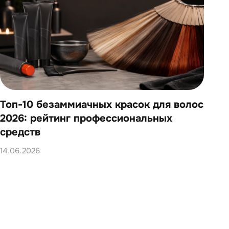
Топ-10 безаммиачных красок для волос
Топ
2026: рейтинг профессиональных
202
средств
14.0
14.06.2026