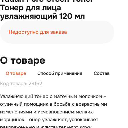
Тонер для лица
увлажняющий 120 мл
Недоступно для заказа
О товаре
О товаре
Способ применения
Состав
От
Код товара: 29162
Увлажняющий тонер с маточным молочком –
отличный помощник в борьбе с возрастными
изменениями и исчезновением мелких
морщинок. Тонер увлажняет, успокаивает
раздраженную и чувствительную кожу.