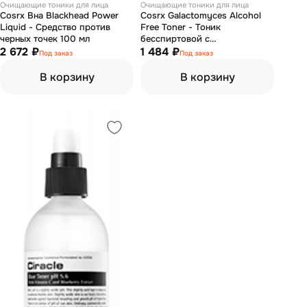
Очищающие тоники для лица
Очищающие тоники для лица
Cosrx Bна Blackhead Power
Cosrx Galactomyces Alcohol
Liquid - Средство против
Free Toner - Тоник
черных точек 100 мл
бесспиртовой с
2 672 ₽
галактомисисом 150 мл
1 484 ₽
Под заказ
Под заказ
В корзину
В корзину