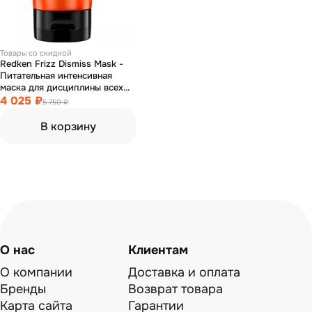
Товары со скидкой
Redken Frizz Dismiss Mask -
Питательная интенсивная
маска для дисциплины всех
типов непослушных волос 250
4 025 ₽
5 750 ₽
мл
В корзину
О нас
Клиентам
О компании
Доставка и оплата
Бренды
Возврат товара
Карта сайта
Гарантии