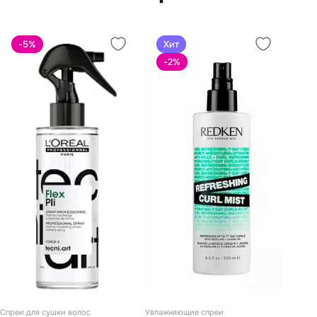
-5
%
Хит
-2
%
Спреи для сушки волос
Увлажняющие спреи