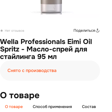
Поделиться
Нет отзывов
Wella Professionals Eimi Oil
Spritz - Масло-спрей для
стайлинга 95 мл
Снято с производства
О товаре
О товаре
Способ применения
Состав
От