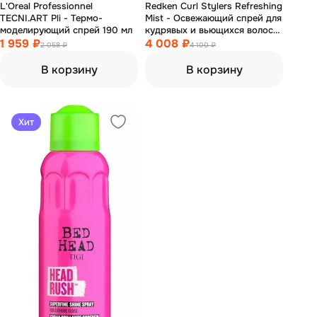
L'Oreal Professionnel
Redken Curl Stylers Refreshing
TECNI.ART Pli - Термо-
Mist - Освежающий спрей для
моделирующий спрей 190 мл
кудрявых и вьющихся волос
1 959 ₽
250 мл
4 008 ₽
2 058 ₽
4 100 ₽
В корзину
В корзину
Хит