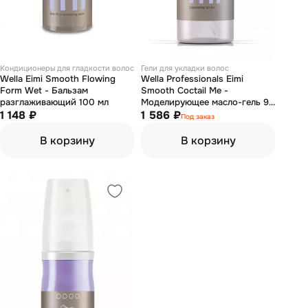
Кондиционеры для гладкости волос
Гели для укладки волос
Wella Eimi Smooth Flowing
Wella Professionals Eimi
Form Wet - Бальзам
Smooth Coctail Me -
разглаживающий 100 мл
Моделирующее масло-гель 95
1 148 ₽
мл
1 586 ₽
Под заказ
В корзину
В корзину