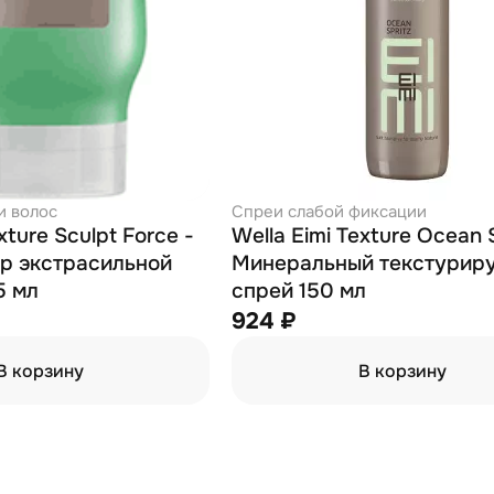
и волос
Спреи слабой фиксации
xture Sculpt Force -
Wella Eimi Texture Ocean S
р экстрасильной
Минеральный текстурир
5 мл
спрей 150 мл
924 ₽
В корзину
В корзину