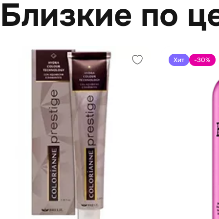
Близкие по ц
Хит
-30
%