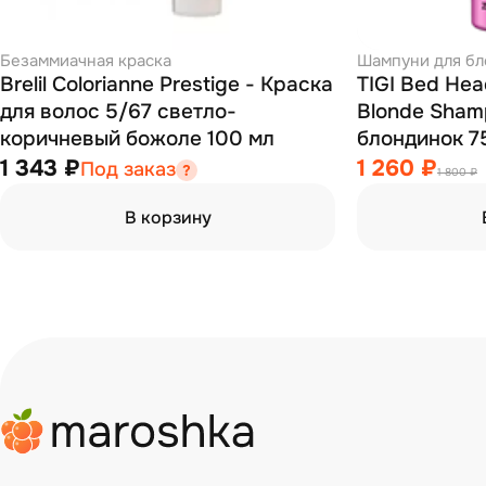
Безаммиачная краска
Шампуни для б
Brelil Colorianne Prestige - Краска
TIGI Bed He
для волос 5/67 светло-
Blonde Sham
коричневый божоле 100 мл
блондинок 7
1 343 ₽
1 260 ₽
Под заказ
1 800 ₽
В корзину