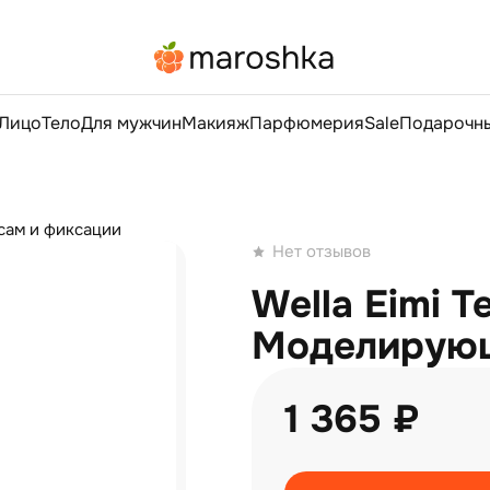
Лицо
Тело
Для мужчин
Макияж
Парфюмерия
Sale
Подарочны
осам и фиксации
Нет отзывов
Wella Eimi Te
Моделирующ
1 365 ₽