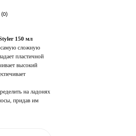
(0)
Styler 150 мл
т самую сложную
ладает пластичной
чивает высокий
еспечивает
ределить на ладонях
лосы, придав им