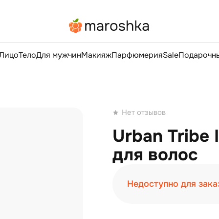
Лицо
Тело
Для мужчин
Макияж
Парфюмерия
Sale
Подарочны
Нет отзывов
Urban Tribe 
для волос
Недоступно для зака