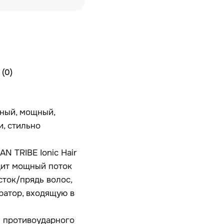
(0)
тный, мощный,
, стильно
N TRIBE Ionic Hair
одит мощный поток
сток/прядь волос,
ратор, входящую в
и противоударного