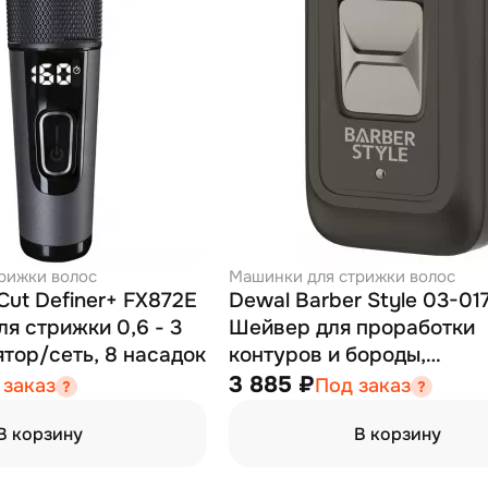
рижки волос
Машинки для стрижки волос
 Cut Definer+ FX872E
Dewal Barber Style 03-017
я стрижки 0,6 - 3
Шейвер для проработки
ятор/сеть, 8 насадок
контуров и бороды,
аккумулятор, 9500 об\м
3 885 ₽
 заказ
Под заказ
В корзину
В корзину