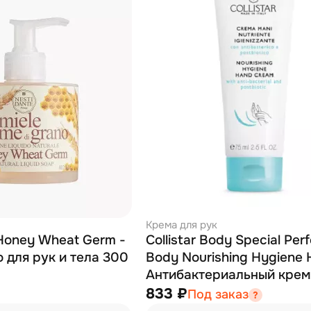
Крема для рук
 Honey Wheat Germ -
Collistar Body Special Per
 для рук и тела 300
Body Nourishing Hygiene 
Антибактериальный крем
рук 75 мл
833 ₽
Под заказ