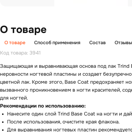
О товаре
О товаре
Способ применения
Состав
Отзывы 
Код товара: 3941
Защищающая и выравнивающая основа под лак Trind 
неровности ногтевой пластины и создает безупречно
цветной лак. Кроме этого, Base Coat предохраняет но
вызванного проникновением в ногти красителей, сод
для ногтей.
Рекомендации по использованию:
Нанесите один слой Trind Base Coat на ногти и дай
После использования, очистите края флакона.
Для выравнивания ногтевых пластин рекомендует