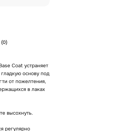
(0)
Base Coat устраняет
 гладкую основу под
гти от пожелтения,
ержащихся в лаках
те высохнуть.
ся регулярно