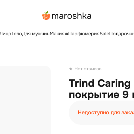
Лицо
Тело
Для мужчин
Макияж
Парфюмерия
Sale
Подарочны
Нет отзывов
Trind Caring
покрытие 9 
Недоступно для зака