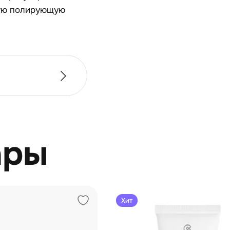
ную полирующую
ары
Хит