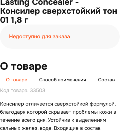
Lasting Concealer -
Консилер сверхстойкий тон
01 1,8 г
Недоступно для заказа
О товаре
О товаре
Способ применения
Состав
От
Код товара: 33503
Консилер отличается сверхстойкой формулой,
благодаря которой скрывает проблемы кожи в
течение всего дня. Устойчив к выделениям
сальных желез, воде. Входящие в состав