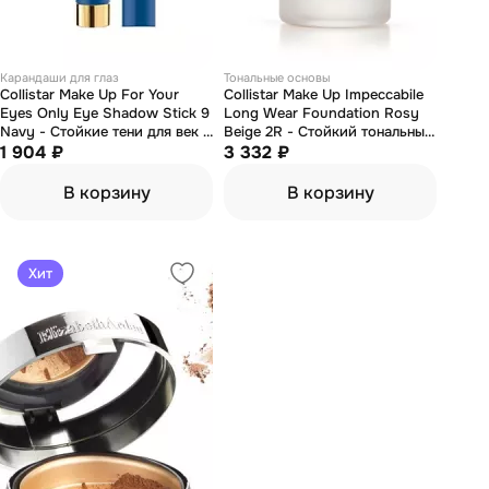
Карандаши для глаз
Тональные основы
Collistar Make Up For Your
Collistar Make Up Impeccabile
Eyes Only Eye Shadow Stick 9
Long Wear Foundation Rosy
Navy - Стойкие тени для век в
Beige 2R - Стойкий тональный
карандаше 1.4 гр
1 904 ₽
крем водорезистентный
3 332 ₽
розово-бежевый 30 мл
В корзину
В корзину
Хит