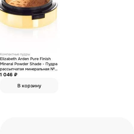
Компактные пудры
Elizabeth Arden Pure Finish
Mineral Powder Shade - Пудра
рассыпчатая минеральная №3
8,33
1 046 ₽
В корзину