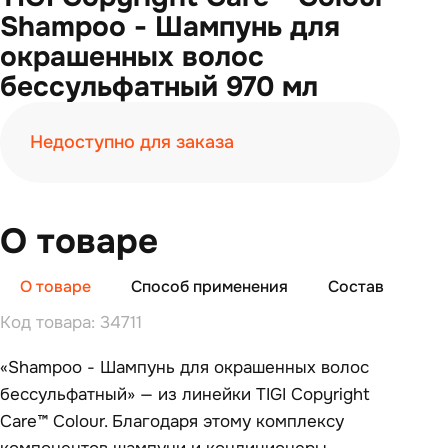
Shampoo - Шампунь для
окрашенных волос
бессульфатный 970 мл
Недоступно для заказа
О товаре
О товаре
Способ применения
Состав
От
Код товара: 34711
«Shampoo - Шампунь для окрашенных волос
бессульфатный» — из линейки TIGI Copyright
Care™ Colour. Благодаря этому комплексу