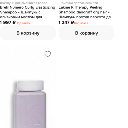
Шампуни для вьющихся волос
Шампуни против перхоти
Brelil Numero Curly Elasticizing
Lakme K.Therapy Peeling
Shampoo - Шампунь с
Shampoo dandruff dry hair -
оливковым маслом для
Шампунь против перхоти для
вьющихся и волнистых волос
1 997 ₽
сухих волос 300 мл
1 247 ₽
Под заказ
Под заказ
1000 мл
В корзину
В корзину