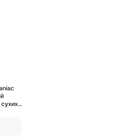
aniac
ый
 сухих