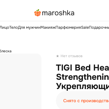
Лицо
Тело
Для мужчин
Макияж
Парфюмерия
Sale
Подарочны
блеска
Нет отзывов
TIGI Bed Hea
Strengtheni
Укрепляющи
Снято с производств