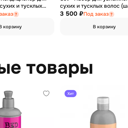
сухих и тусклых
сухих и тусклых волос (
л
400 мл, кондиционер 400
3 500 ₽
заказ
Под заказ
В корзину
В корзину
ые товары
Хит