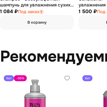
шампунь для увлажнения сухих
увлажнения 
и тусклых волос 400 мл
волос 400 м
1 084 ₽
1 500 ₽
Под заказ
Под 
В корзину
Рекомендуем
Хит
-30
%
Хит