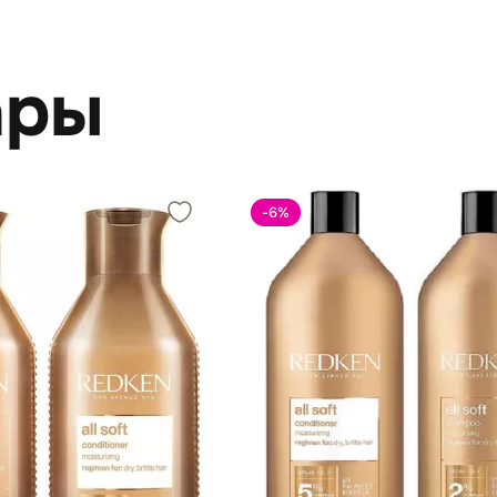
ары
-6
%