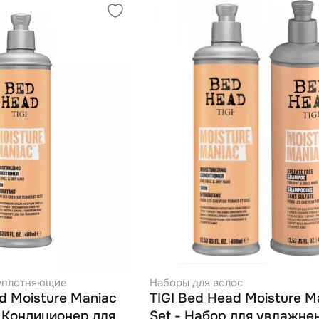
уплотняющие
Наборы для волос
d Moisture Maniac
TIGI Bed Head Moisture M
- Кондиционер для
Set - Набор для увлажне