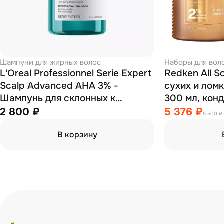
Шампуни для жирных волос
Наборы для вол
L'Oreal Professionnel Serie Expert
Redken All S
Scalp Advanced АНА 3% -
сухих и лом
Шампунь для склонных к
300 мл, кон
жирности волос 300 мл
2 800 ₽
5 376 ₽
5 500 ₽
В корзину