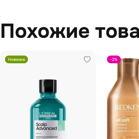
Похожие тов
Новинка
-2
%