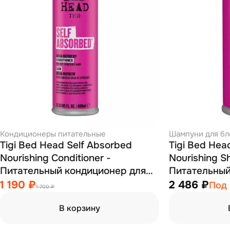
Кондиционеры питательные
Шампуни для бл
Tigi Bed Head Self Absorbed
Tigi Bed Hea
Nourishing Conditioner -
Nourishing S
Питательный кондиционер для
Питательный
сухих и поврежденных волос
и поврежден
1 190 ₽
2 486 ₽
Под 
1 700 ₽
400 мл
В корзину