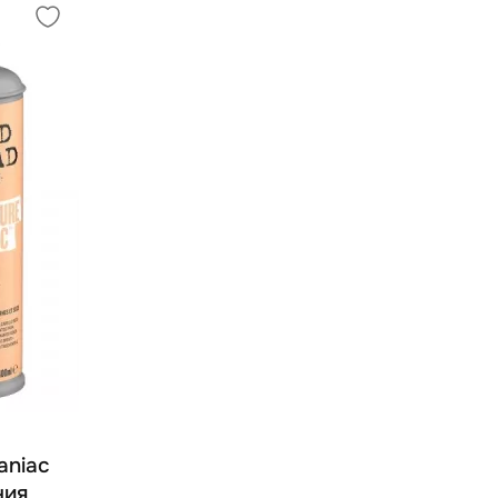
aniac
ния