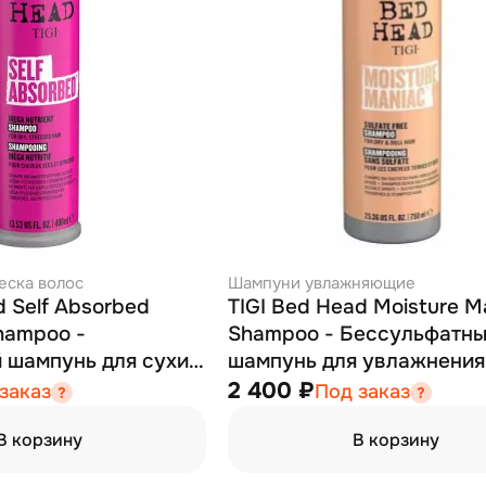
еска волос
Шампуни увлажняющие
d Self Absorbed
TIGI Bed Head Moisture M
hampoo -
Shampoo - Бессульфатн
 шампунь для сухих
шампунь для увлажнения
ных волос 400 мл
и тусклых волос 750 мл
2 400 ₽
заказ
Под заказ
В корзину
В корзину