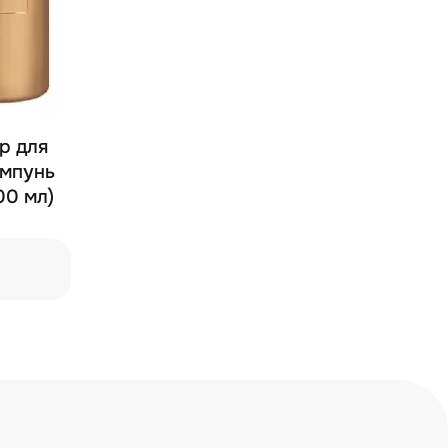
ор для
ампунь
00 мл)