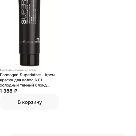
Безаммиачная краска
Farmagan Superlative - Крем-
краска для волос 6.01
холодный темный блонд
натуральный 100 мл
1 388 ₽
В корзину