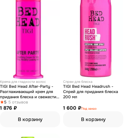
Крема для гладкости волос
Спреи для блеска
TIGI Bed Head After-Party -
TIGI Bed Head Headrush -
Разглаживающий крем для
Спрей для придания блеска
придания блеска и свежести
200 мл
волосам 100 мл
5
5 отзывов
1 876 ₽
1 600 ₽
Под заказ
В корзину
В корзину