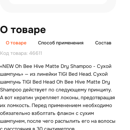
О товаре
О товаре
Способ применения
Состав
От
Код товара: 46611
«NEW Oh Bee Hive Matte Dry Shampoo - Сухой
шампунь» — из линейки TIGI Bed Head. Сухой
шампунь TIGI Bed Head Oh Bee Hive Matte Dry
Shampoo действует по следующему принципу.
А вот кератин укрепляет локоны, предотвращая
их ломкость. Перед применением необходимо
обязательно взболтать флакон с сухим
шампунем, после чего распылить его на волосы
с расстояния в 30 сантиметров.