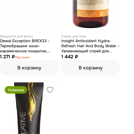
Брашинги для волос
Спреи для тела
Dewal Exception BREX33 -
Insight Antioxidant Hydra-
Термобрашинг ионо-
Refresh Hair And Body Water -
керамическое покрытие,
Увлажняющий спрей для
прямоугольный, 33 мм
1 271 ₽
волос и тела 150 мл
1 442 ₽
Под заказ
В корзину
В корзину
Новинка