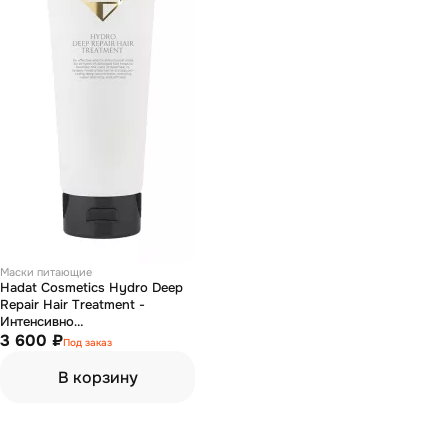
Маски питающие
Hadat Cosmetics Hydro Deep
Repair Hair Treatment -
Интенсивно
восстанавливающая маска
3 600 ₽
Под заказ
250 мл
В корзину