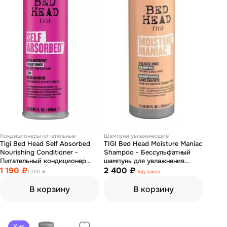
Кондиционеры питательные
Шампуни увлажняющие
Tigi Bed Head Self Absorbed
TIGI Bed Head Moisture Maniac
Nourishing Conditioner -
Shampoo - Бессульфатный
Питательный кондиционер
шампунь для увлажнения
для сухих и поврежденных
1 190 ₽
сухих и тусклых волос 750 мл
2 400 ₽
1 700 ₽
Под заказ
волос 400 мл
В корзину
В корзину
Хит