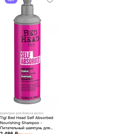
Шампуни для блеска волос
Tigi Bed Head Self Absorbed
Nourishing Shampoo -
Питательный шампунь для
сухих и поврежденных волос
2 486 ₽