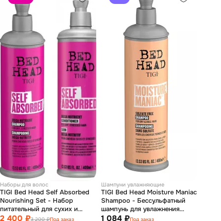
Наборы для волос
Шампуни увлажняющие
TIGI Bed Head Self Absorbed
TIGI Bed Head Moisture Maniac
Nourishing Set - Набор
Shampoo - Бессульфатный
питательный для сухих и
шампунь для увлажнения
поврежденных волос
2 400 ₽
сухих и тусклых волос 400 мл
1 084 ₽
3 200 ₽
Под заказ
Под заказ