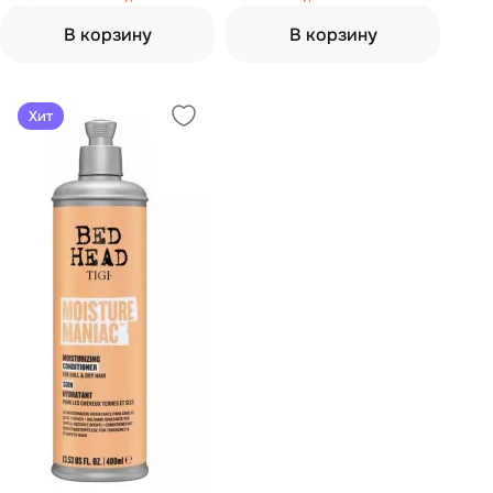
(шампунь 400 мл,
кондиционер 400 мл)
В корзину
В корзину
Хит