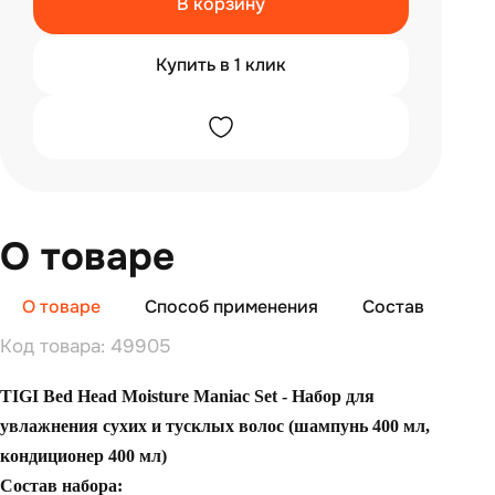
В корзину
Купить в 1 клик
О товаре
О товаре
Способ применения
Состав
От
Код товара: 49905
TIGI Bed Head Moisture Maniac Set - Набор для
увлажнения сухих и тусклых волос (шампунь 400 мл,
кондиционер 400 мл)
Состав набора: