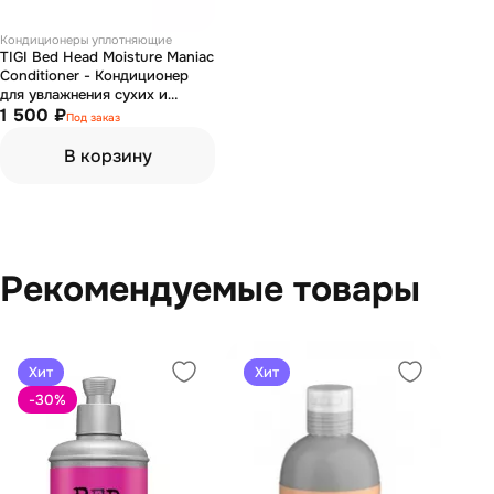
Кондиционеры уплотняющие
TIGI Bed Head Moisture Maniac
Conditioner - Кондиционер
для увлажнения сухих и
тусклых волос 400 мл
1 500 ₽
Под заказ
В корзину
Рекомендуемые товары
Хит
Хит
-30
%