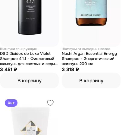
Шампуни тонирующие
Шампуни от выпадения волос
DSD Dixidox de Luxe Violet
Nashi Argan Essential Energy
Shampoo 4.1.1 - Фиолетовый
Shampoo - Энергетический
шампунь для светлых и седых
шампунь 200 мл
волос 500 мл
3 451 ₽
3 318 ₽
В корзину
В корзину
Хит