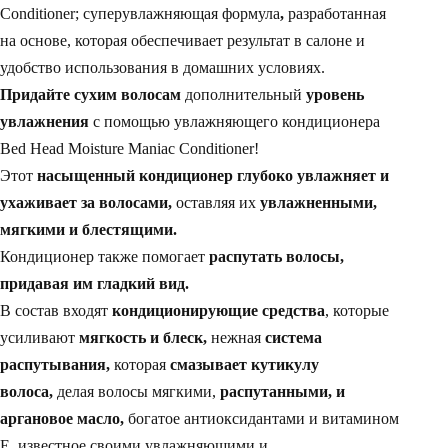
Conditioner; суперувлажняющая формула
,
разработанная
на основе, которая обеспечивает результат в салоне и
удобство использования в домашних условиях.
Придайте сухим волосам
дополнительный
уровень
увлажнения
с помощью увлажняющего кондиционера
Bed Head Moisture Maniac Conditioner!
Этот
насыщенный кондиционер глубоко увлажняет и
ухаживает за волосами,
оставляя их
увлажненными,
мягкими и блестящими.
Кондиционер также помогает
распутать волосы,
придавая им гладкий вид.
В состав входят
кондиционирующие средства
, которые
усиливают
мягкость и блеск,
нежная
система
распутывания,
которая
смазывает кутикулу
волоса,
делая волосы мягкими,
распутанными, и
аргановое масло,
богатое антиоксидантами и витамином
Е, известное своими увлажняющими и