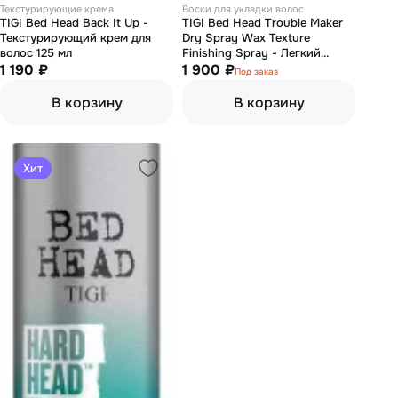
Текстурирующие крема
Воски для укладки волос
TIGI Bed Head Back It Up -
TIGI Bed Head Trouble Maker
Текстурирующий крем для
Dry Spray Wax Texture
волос 125 мл
Finishing Spray - Легкий
1 190 ₽
текстурирующий воск спрей
1 900 ₽
Под заказ
200 мл
В корзину
В корзину
Хит