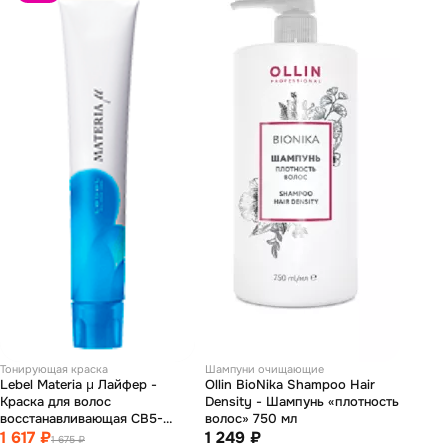
Тонирующая краска
Шампуни очищающие
Lebel Materia µ Лайфер -
Ollin BioNika Shampoo Hair
Краска для волос
Density - Шампунь «плотность
восстанавливающая СB5-
волос» 750 мл
1 617 ₽
светлый шатен холодный 80гр
1 249 ₽
1 675 ₽