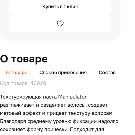
Купить в 1 клик
О товаре
О товаре
Способ применения
Состав
От
Код товара: 46928
Текстурирующая паста Manipulator
разглаживает и разделяет волосы, создает
матовый эффект и придает текстуру волосам.
Благодаря среднему уровню фиксации надолго
сохраняет форму прически. Подходит для