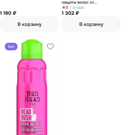
защиты волос от
повреждений и сечения 200
5
1 отзыв
1 190 ₽
мл
1 302 ₽
В корзину
В корзину
Хит