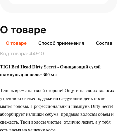
О товаре
О товаре
Способ применения
Состав
От
Код товара: 44910
TIGI Bed Head Dirty Secret
- Очищающий сухой
шампунь
для волос 300 мл
Теперь время на твоей стороне! Ощути на своих волосах
утреннюю свежесть, даже на следующий день после
мытья головы. Профессиональный шампунь Dirty Secret
абсорбирует излишки себума, придавая волосам объем и
свежесть. Твои волосы чистые, отлично лежат, а у тебя
есть время на чашечку кофе.