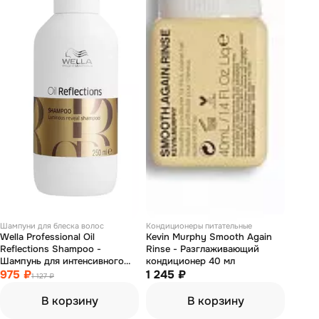
Шампуни для блеска волос
Кондиционеры питательные
Wella Professional Oil
Kevin Murphy Smooth Again
Reflections Shampoo -
Rinse - Разглаживающий
Шампунь для интенсивного
кондиционер 40 мл
блеска волос 250 мл
975 ₽
1 245 ₽
1 127 ₽
В корзину
В корзину