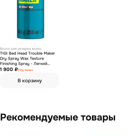
Воски для укладки волос
TIGI Bed Head Trouble Maker
Dry Spray Wax Texture
Finishing Spray - Легкий
текстурирующий воск спрей
1 900 ₽
Под заказ
200 мл
В корзину
Рекомендуемые товары