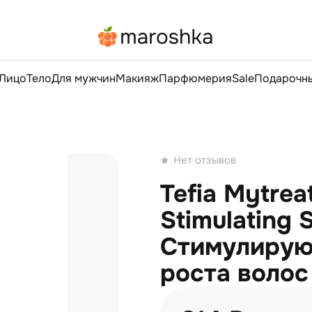
Лицо
Тело
Для мужчин
Макияж
Парфюмерия
Sale
Подарочны
Нет отзывов
Tefia Mytrea
Stimulating
Стимулирую
роста волос