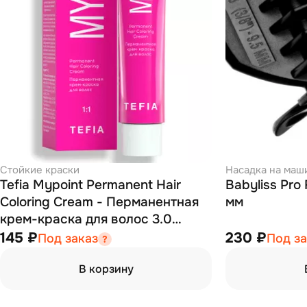
Стойкие краски
Насадка на маш
Tefia Mypoint Permanent Hair
Babyliss Pro
Coloring Cream - Перманентная
мм
крем-краска для волос 3.0
темный брюнет натуральный 60
145 ₽
230 ₽
Под заказ
Под за
мл
В корзину