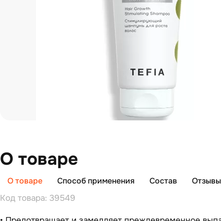
О товаре
О товаре
Способ применения
Состав
Отзывы 
Код товара: 39549
• Предотвращает и замедляет преждевременное выпа