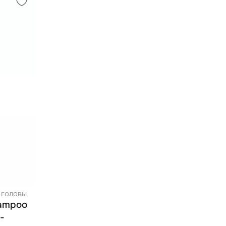
 головы
hampoo
 -