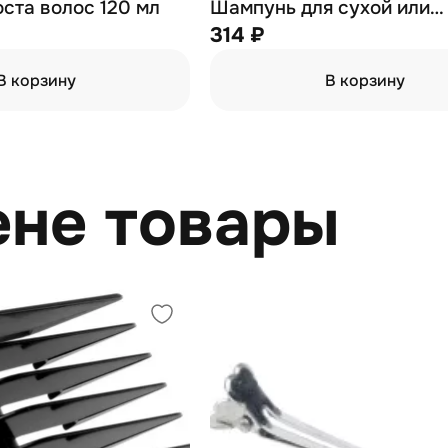
оста волос 120 мл
Шампунь для сухой или
чувствительной кожи го
314 ₽
250 мл
В корзину
В корзину
ене товары