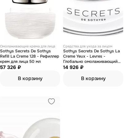
Омолаживающие крема для лица
Средства для ухода за лицом
Sothys Secrets De Sothys
Sothys Secrets De Sothys La
Refill La Creme 128 - Рефиллер
Creme Yeux - Levres -
крем для лица 50 мл
Глобально омолаживающий
57 326 ₽
крем-бальзам для контура
14 926 ₽
глаз и губ 15 мл
В корзину
В корзину