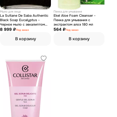
Мыло для лица
Пенка для умывания
La Sultane De Saba Authentic
Ekel Aloe Foam Cleanser -
Black Soap Eucalyptus -
Пенка для умывания с
Черное мыло с эвкалиптом
экстрактом алоэ 180 мл
300 мл
8 999 ₽
564 ₽
Под заказ
Под заказ
В корзину
В корзину