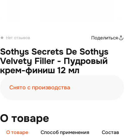
Поделиться
Нет отзывов
Sothys Secrets De Sothys
Velvety Filler - Пудровый
крем-финиш 12 мл
Снято с производства
О товаре
О товаре
Способ применения
Состав
От