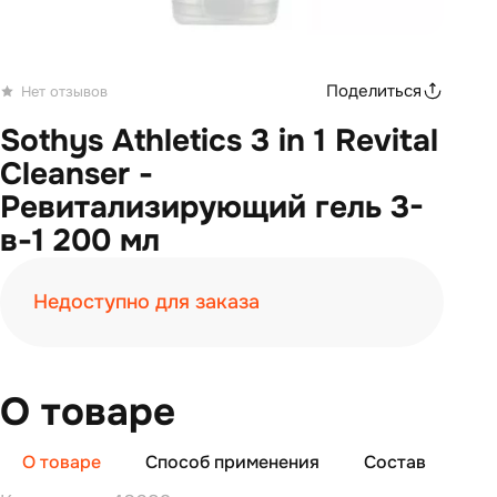
Поделиться
Нет отзывов
Sothys Athletics 3 in 1 Revital
Cleanser -
Ревитализирующий гель 3-
в-1 200 мл
Недоступно для заказа
О товаре
О товаре
Способ применения
Состав
От