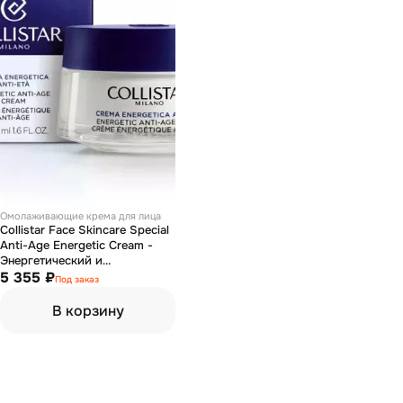
Омолаживающие крема для лица
Collistar Face Skincare Special
Anti-Age Energetic Cream -
Энергетический и
омолаживающий крем для
5 355 ₽
Под заказ
лица 50 мл
В корзину