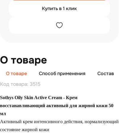
Купить в 1 клик
О товаре
О товаре
Способ применения
Состав
От
Код товара: 3515
Sothys Oily Skin Active Cream - Крем
восстанавливающий активный для жирной кожи 50
мл
Активный крем интенсивного действия, нормализующий
состояние жирной кожи