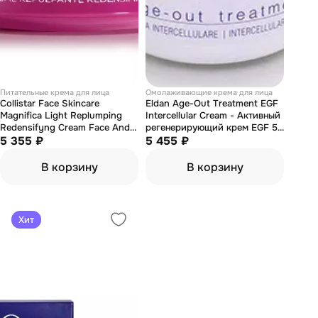
Питательные крема для лица
Омолаживающие крема для лица
Collistar Face Skincare
Eldan Age-Out Treatment EGF
Magnifica Light Replumping
Intercellular Cream - Активный
Redensifyng Cream Face And
регенерирующий крем EGF 50
Neck - Легкий
5 355 ₽
мл
5 455 ₽
восстанавливающий
антивозрастной крем для
В корзину
В корзину
зрелой кожи лица и декольте
50 мл
Хит