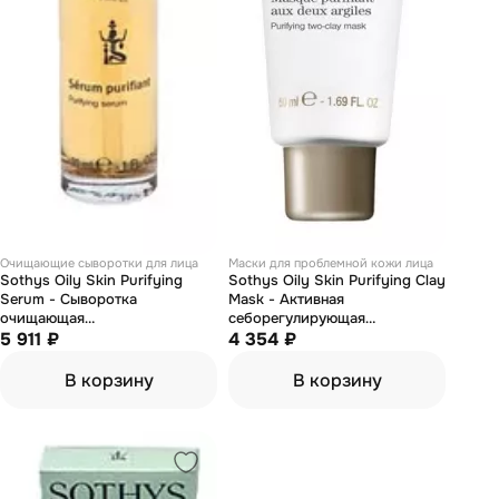
Очищающие сыворотки для лица
Маски для проблемной кожи лица
Sothys Oily Skin Purifying
Sothys Oily Skin Purifying Clay
Serum - Сыворотка
Mask - Активная
очищающая
себорегулирующая
себорегулирующая 30 мл
5 911 ₽
очищающая маска 50 мл
4 354 ₽
В корзину
В корзину