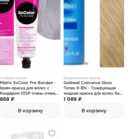
Стойкие краски
Безаммиачная краска
Matrix SoColor Pre-Bonded -
Goldwell Colorance Gloss
Крем-краска для волос с
Tones 9-BN - Тонирующая
бондером 10SP очень-очень
жидкая краска для волос без
светлый блондин серебристо-
858 ₽
аммиака 60 мл
1 089 ₽
жемчужный 90 мл
В корзину
В корзину