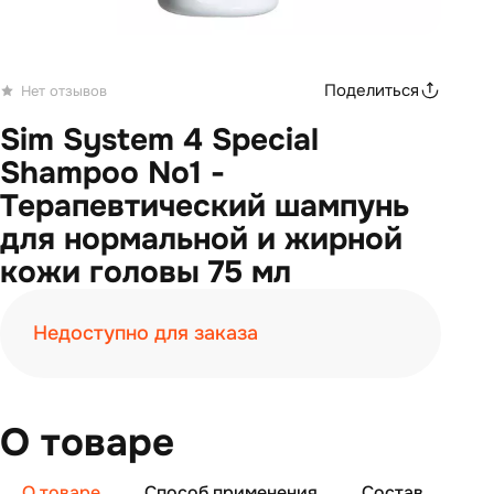
Поделиться
Нет отзывов
Sim System 4 Special
Shampoo No1 -
Терапевтический шампунь
для нормальной и жирной
кожи головы 75 мл
Недоступно для заказа
О товаре
О товаре
Способ применения
Состав
От