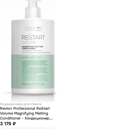
Кондиционеры для объема
Revlon Professional ReStart
Volume Magnifying Melting
Conditioner - Кондиционер,
придающий волосам объем
3 179 ₽
750 мл