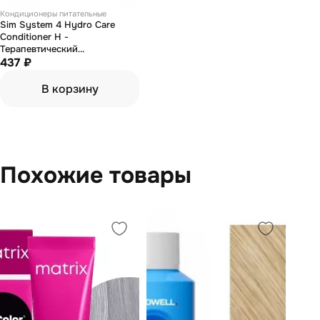
Кондиционеры питательные
Sim System 4 Hydro Care
Conditioner H -
Терапевтический
кондиционер для увлажнения
437 ₽
и питания волос 75 мл
В корзину
Похожие товары