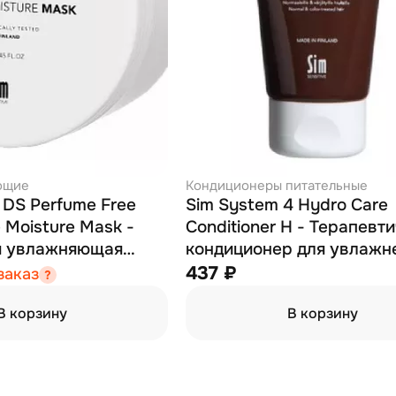
ющие
Кондиционеры питательные
e DS Perfume Free
Sim System 4 Hydro Care
e Moisture Mask -
Conditioner H - Терапевт
я увлажняющая
кондиционер для увлажн
л
питания волос 75 мл
437 ₽
заказ
В корзину
В корзину