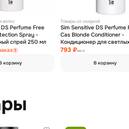
и волос
Товары со скидкой
e DS Perfume Free
Sim Sensitive DS Perfume 
tection Spray -
Cas Blonde Conditioner -
ый спрей 250 мл
Кондиционер для светлых
седых волос 200 мл
793 ₽
заказ
881 ₽
В корзину
В корзину
ары