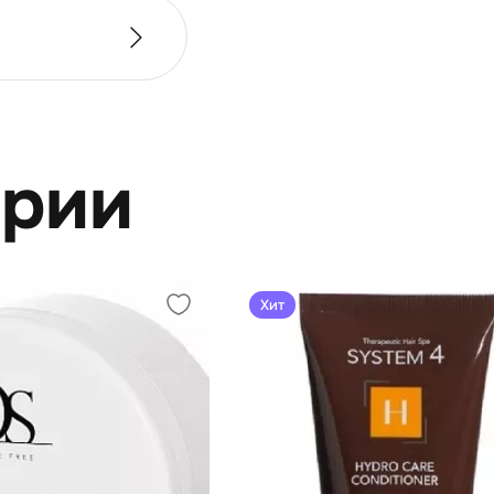
ерии
Хит