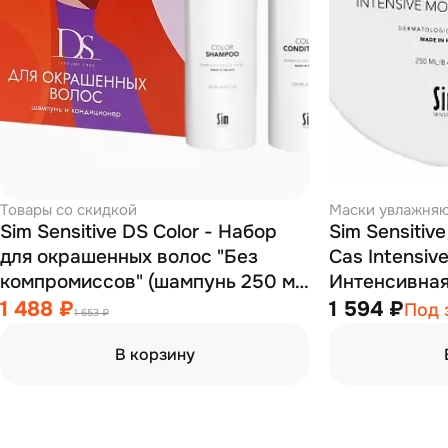
Товары со скидкой
Маски увлажня
Sim Sensitive DS Color - Набор
Sim Sensitiv
для окрашенных волос "Без
Cas Intensiv
компромиссов" (шампунь 250 мл
Интенсивна
+ кондиционер 200 мл)
маска 250 м
1 488 ₽
1 594 ₽
Под 
1 653 ₽
В корзину