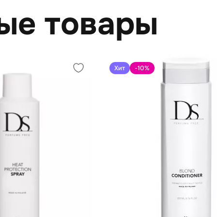
ые товары
Хит
-10
%