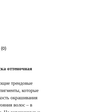
(0)
аска оттеночная
яющие трендовые
 пигменты, которые
йкость окрашивания
тояния волос – в