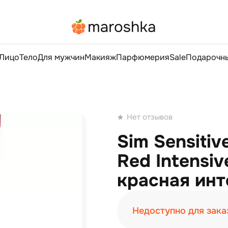
Лицо
Тело
Для мужчин
Макияж
Парфюмерия
Sale
Подарочны
Нет отзывов
Sim Sensiti
Red Intensi
красная инт
Недоступно для зака