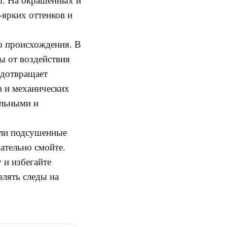
вы. На окрашенных и
ярких оттенков и
о происхождения. В
 от воз­действия
едотвращает
в и механических
ильными и
или подсушенные
ательно смойте.
 и избегайте
влять следы на