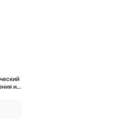
ический
ения и