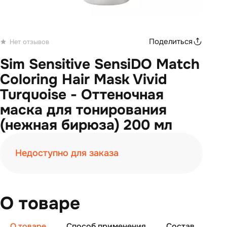
Поделиться
Нет отзывов
Sim Sensitive SensiDO Match
Coloring Hair Mask Vivid
Turquoise - Оттеночная
маска для тонирования
(нежная бирюза) 200 мл
Недоступно для заказа
О товаре
О товаре
Способ применения
Состав
От