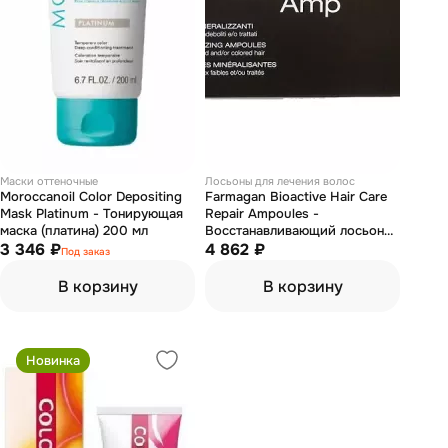
Маски оттеночные
Лосьоны для лечения волос
Moroccanoil Color Depositing
Farmagan Bioactive Hair Care
Mask Platinum - Тонирующая
Repair Ampoules -
маска (платина) 200 мл
Восстанавливающий лосьон
3 346 ₽
для волос с минералами 10шт
4 862 ₽
Под заказ
х 10мл
В корзину
В корзину
Новинка