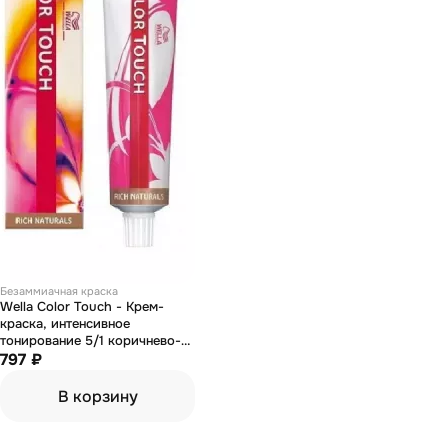
Безаммиачная краска
Wella Color Touch - Крем-
краска, интенсивное
тонирование 5/1 коричнево-
пепельный 60 мл
797 ₽
В корзину