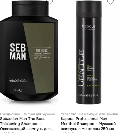
Очищающие шампуни для мужчин
Укрепляющие шампуни для мужчин
Sebastian Man The Boss
Kapous Professional Men
Thickening Shampoo -
Menthol Shampoo - Мужской
Освежающий шампунь для
шампунь с ментолом 250 мл