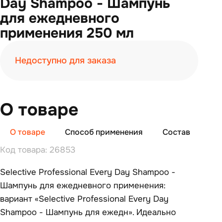
Day Shampoo - Шампунь
для ежедневного
применения 250 мл
Недоступно для заказа
О товаре
О товаре
Способ применения
Состав
От
Код товара: 26853
Selective Professional Every Day Shampoo -
Шампунь для ежедневного применения:
вариант «Selective Professional Every Day
Shampoo - Шампунь для ежедн». Идеально