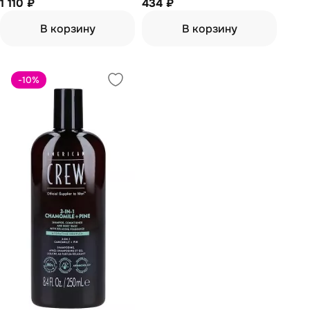
увеличения объема 250 мл
1 110 ₽
434 ₽
В корзину
В корзину
-10
%