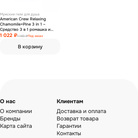
Мужские гели для душа
American Crew Relaxing
Chamomile+Pine 3 in 1 –
Средство 3 в 1 ромашка и
сосна (шампунь +
1 022 ₽
1 140 ₽
Под заказ
кондиционер + гель для душа)
250 мл
В корзину
О нас
Клиентам
О компании
Доставка и оплата
Бренды
Возврат товара
Карта сайта
Гарантии
Контакты