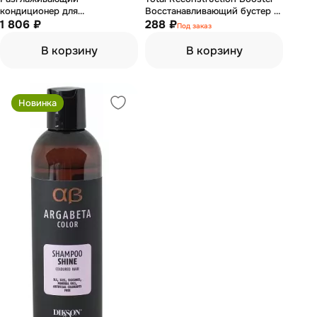
кондиционер для
Восстанавливающий бустер с
непослушных волос 350 мл
1 806 ₽
амино-бустер комплексом 150
288 ₽
Под заказ
мл
В корзину
В корзину
Новинка