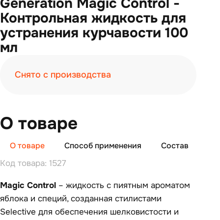
Generation Magic Control -
Контрольная жидкость для
устранения курчавости 100
мл
Снято с производства
О товаре
О товаре
Способ применения
Состав
От
Код товара: 1527
Magic Control
– жидкость с пиятным ароматом
яблока и специй, созданная стилистами
Selective для обеспечения шелковистости и