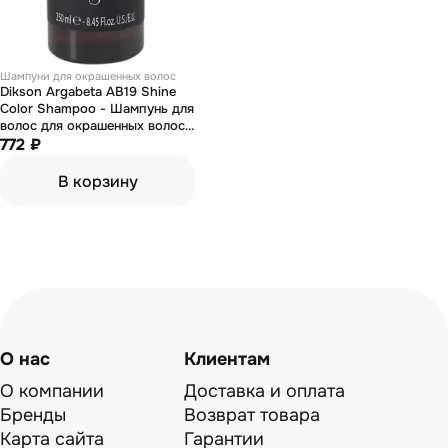
Шампуни для окрашенных волос
Dikson Argabeta AB19 Shine
Color Shampoo - Шампунь для
волос для окрашенных волос
с маслами черной смородины,
772 ₽
виноградных косточек и
сладкого миндаля 250 мл
В корзину
О нас
Клиентам
О компании
Доставка и оплата
Бренды
Возврат товара
Карта сайта
Гарантии