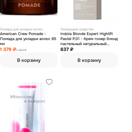
Помада для укладки волос
Тонирущие средства
American Crew Pomade -
Indola Blonde Expert Highlift
Помада для укладки волос 85
Pastel P.01 - Крем-тонер блонд
мл
пастельный натуральный
1 379 ₽
пепельный 60 мл
637 ₽
1 434 ₽
В корзину
В корзину