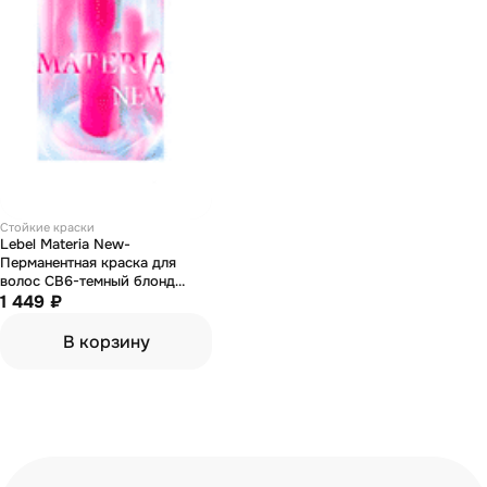
Стойкие краски
Lebel Materia New-
Перманентная краска для
волос СB6-темный блонд
холодный 80 гр
1 449 ₽
В корзину