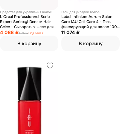
Средства для укрепления волос
Гели для укладки волос
L'Oreal Professionnel Serie
Lebel Infinium Aurum Salon
Expert Serioxyl Denser Hair
Care IAU Cell Care 4 - Гель
Gelee - Сыворотка-желе для
фиксирующий для волос 1000
густоты волос 90 мл
4 088 ₽
мл
11 074 ₽
4 717 ₽
Под заказ
В корзину
В корзину