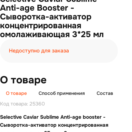
Anti-age Вooster -
Сыворотка-активатор
концентрированная
омолаживающая 3*25 мл
Недоступно для заказа
О товаре
О товаре
Способ применения
Состав
От
Код товара: 25360
Selective Caviar Sublime Anti-age booster -
Сыворотка-активатор концентрированная