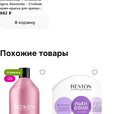
Igora Absolutes - Стойкая
крем-краска для зрелых
волос 7-460 Средний русый
682 ₽
бежевый шоколадный
натуральный 60 мл
В корзину
Похожие товары
Новинка
-2
%