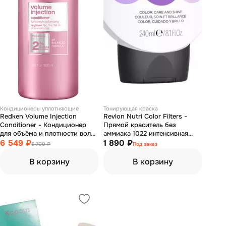
Кондиционеры уплотняющие
Тонирующая краска
Redken Volume Injection
Revlon Nutri Color Filters -
Conditioner - Кондиционер
Прямой краситель без
для объёма и плотности волос
аммиака 1022 интенсивная
1000 мл
6 549 ₽
платина 240 мл
1 890 ₽
6 700 ₽
Под заказ
В корзину
В корзину