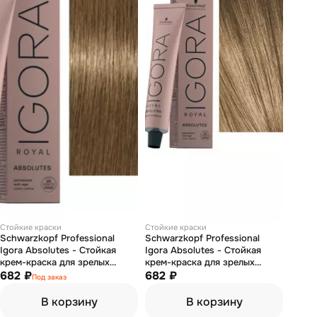
Стойкие краски
Стойкие краски
Schwarzkopf Professional
Schwarzkopf Professional
Igora Absolutes - Стойкая
Igora Absolutes - Стойкая
крем-краска для зрелых
крем-краска для зрелых
волос 9-140 Блондин сандрэ
682 ₽
волос 7-450 средний русый
682 ₽
Под заказ
бежевый натуральный 60 мл
бежевый золотистый
натуральный 60 мл
В корзину
В корзину