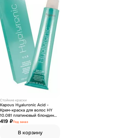
Стойкие краски
Kapous Hyaluronic Acid -
Крем-краска для волос HY
10.081 платиновый блондин
пастельный ледяной 100 мл
419 ₽
Под заказ
В корзину