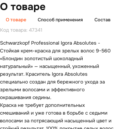
О товаре
О товаре
Способ применения
Состав
От
Код товара: 47341
Schwarzkopf Professional Igora Absolutes -
Стойкая крем-краска для зрелых волос 9-560
«Блондин золотистый шоколадный
натуральный» — насыщенный, ухоженный
результат. Краситель Igora Absolutes
специально создан для бережного ухода за
зрелыми волосами и эффективного
окрашивания седины.
Краска не требует дополнительных
смешиваний и уже готова в борьбе с седыми
волосами за потрясающий насыщенный цвет и
стойкий результат. 100% покрытие седых волос