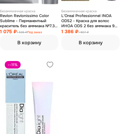
Безаммиачная краска
Безаммиачная краска
Revlon Revlonissimo Color
L'Oreal Professionnel INOA
Sublime - Перманентный
ODS2 - Краска для волос
краситель без аммиака №7.34
ИНОА ODS 2 без аммиака 9
блонд золотисто-медный 75
1 075 ₽
очень светлый блондин 60 мл
1 386 ₽
1 536 ₽
Под заказ
1 907 ₽
мл
В корзину
В корзину
--11
%