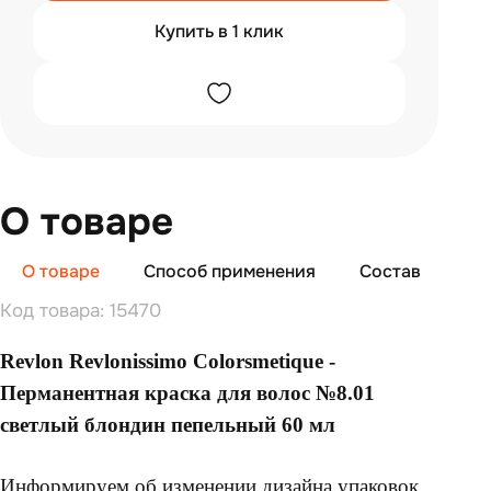
Купить в 1 клик
О товаре
О товаре
Способ применения
Состав
От
Код товара: 15470
Revlon Revlonissimo Colorsmetique -
Перманентная краска для волос №8.01
светлый блондин пепельный 60 мл
Информируем об изменении дизайна упаковок