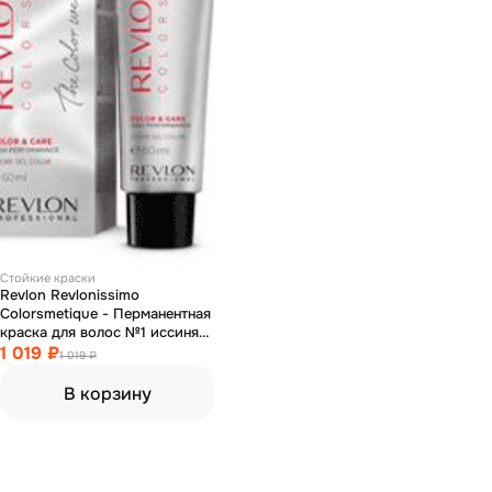
Стойкие краски
Revlon Revlonissimo
Colorsmetique - Перманентная
краска для волос №1 иссиня-
черный 60 мл
1 019 ₽
1 019 ₽
В корзину