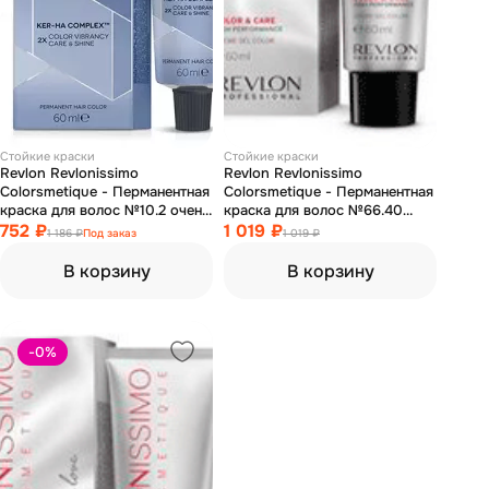
Стойкие краски
Стойкие краски
Revlon Revlonissimo
Revlon Revlonissimo
Colorsmetique - Перманентная
Colorsmetique - Перманентная
краска для волос №10.2 очень
краска для волос №66.40
сильно светлый блондин
752 ₽
темный блондин насыщенно-
1 019 ₽
1 186 ₽
Под заказ
1 019 ₽
переливающийся 60 мл
медный 60 мл
В корзину
В корзину
-0
%