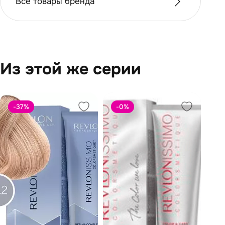
Все товары бренда
Из этой же серии
-37
%
-0
%