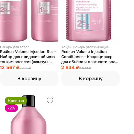
Наборы для волос
Кондиционеры увлажняющие
Redken Volume Injection Set -
Redken Volume Injection
Набор для придания объема
Conditioner - Кондиционер
тонким волосам (шампунь
для объёма и плотности волос
1000 мл, кондиционер 1000
12 567 ₽
300 мл
2 834 ₽
13 166 ₽
2 800 ₽
мл)
В корзину
В корзину
Новинка
-2
%