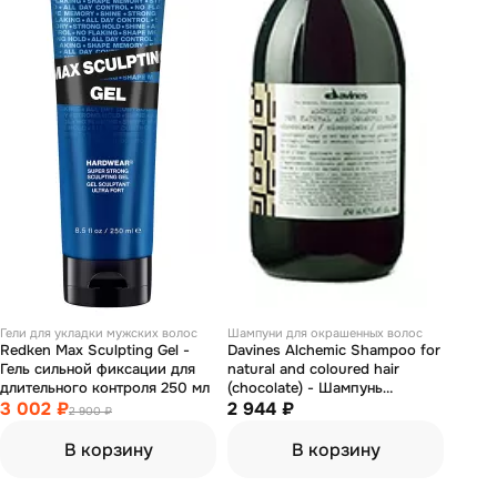
Гели для укладки мужских волос
Шампуни для окрашенных волос
Redken Max Sculpting Gel -
Davines Alchemic Shampoo for
Гель сильной фиксации для
natural and coloured hair
длительного контроля 250 мл
(chocolate) - Шампунь
3 002 ₽
«Алхимик» для натуральных и
2 944 ₽
2 900 ₽
окрашенных волос (шоколад)
280 мл
В корзину
В корзину