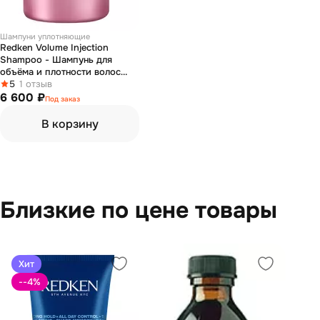
Шампуни уплотняющие
Redken Volume Injection
Shampoo - Шампунь для
объёма и плотности волос
1000 мл
5
1 отзыв
6 600 ₽
Под заказ
В корзину
Близкие по цене товары
Хит
--4
%