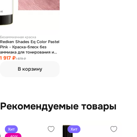
Безаммиачная краска
Redken Shades Eq Color Pastel
Pink - Краска-блеск без
аммиака для тонирования и
ухода пастель розовый 60 мл
1 917 ₽
1 879 ₽
В корзину
Рекомендуемые товары
Хит
Хит
-40
%