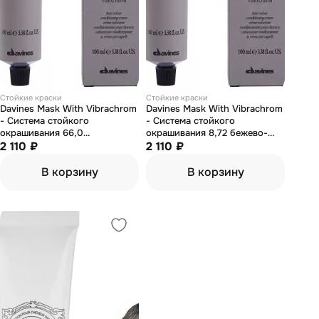
Стойкие краски
Стойкие краски
Davines Mask With Vibrachrom
Davines Mask With Vibrachrom
- Система стойкого
- Система стойкого
окрашивания 66,0
окрашивания 8,72 бежево-
интенсивный темный блонд
2 110 ₽
ирисовый светлый блонд 100
2 110 ₽
100 мл
мл
В корзину
В корзину