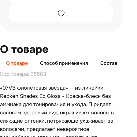
О товаре
О товаре
Способ применения
Состав
От
Код товара: 35563
«07VB фиолетовая звезда» — из линейки
Redken Shades Eq Gloss - Краска-блеск без
аммиака для тонирования и ухода. П ридает
волосам здоровый вид, окрашивает волосы в
сияющие оттенки, потрясающе ухаживает за
волосами, предлагает невероятное