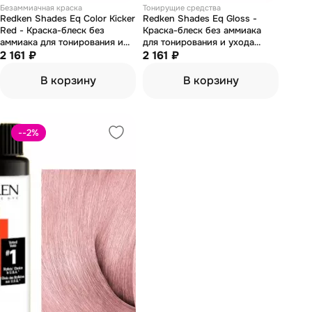
Безаммиачная краска
Тонирущие средства
Redken Shades Eq Color Kicker
Redken Shades Eq Gloss -
Red - Краска-блеск без
Краска-блеск без аммиака
аммиака для тонирования и
для тонирования и ухода
ухода красный 60 мл
2 161 ₽
Шейдс икью 08KK 60 мл
2 161 ₽
В корзину
В корзину
--2
%