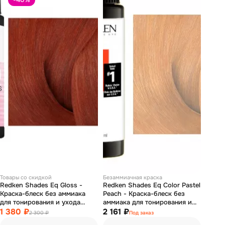
Товары со скидкой
Безаммиачная краска
Redken Shades Eq Gloss -
Redken Shades Eq Color Pastel
Краска-блеск без аммиака
Peach - Краска-блеск без
для тонирования и ухода
аммиака для тонирования и
Шейдс икью 07RR 60 мл
1 380 ₽
ухода пастель персиковый 60
2 161 ₽
2 300 ₽
Под заказ
мл