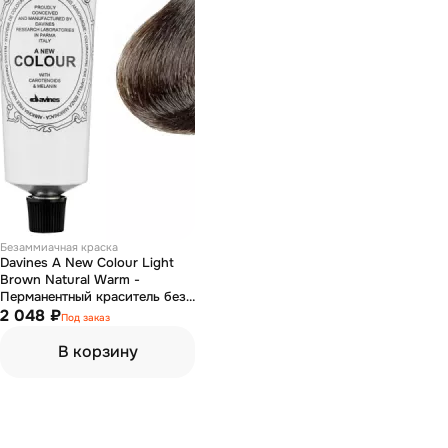
Безаммиачная краска
Davines A New Colour Light
Brown Natural Warm -
Перманентный краситель без
аммиака 5 светло-коричневый
2 048 ₽
Под заказ
натуральный теплый 60 мл
В корзину