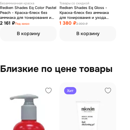
Безаммиачная краска
Товары со скидкой
Redken Shades Eq Color Pastel
Redken Shades Eq Gloss -
Peach - Краска-блеск без
Краска-блеск без аммиака
аммиака для тонирования и
для тонирования и ухода
ухода пастель персиковый 60
2 161 ₽
Шейдс икью 07RR 60 мл
1 380 ₽
Под заказ
2 300 ₽
мл
В корзину
В корзину
Близкие по цене товары
Хит