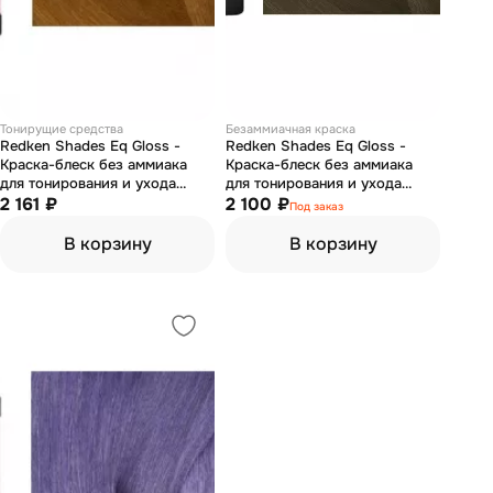
Тонирущие средства
Безаммиачная краска
Redken Shades Eq Gloss -
Redken Shades Eq Gloss -
Краска-блеск без аммиака
Краска-блеск без аммиака
для тонирования и ухода
для тонирования и ухода
Шейдс икью 07GB 60 мл
2 161 ₽
04NA грозовая туча 60 мл
2 100 ₽
Под заказ
В корзину
В корзину