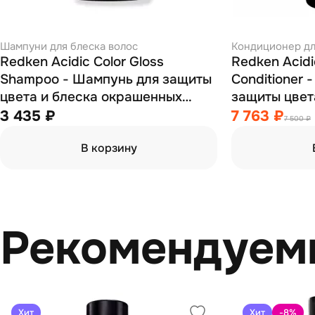
Шампуни для блеска волос
Кондиционер дл
Redken Acidic Color Gloss
Redken Acidi
Shampoo - Шампунь для защиты
Conditioner 
цвета и блеска окрашенных
защиты цвет
волос 300 мл
окрашенных 
3 435 ₽
7 763 ₽
7 500 ₽
В корзину
Рекомендуем
Хит
Хит
-8
%