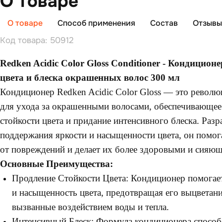
О товаре
О товаре
Способ применения
Состав
Отзывы 
Код товара: 50912
Redken Acidic Color Gloss Conditioner - Кондицион
цвета и блеска окрашенных волос 300 мл
Кондиционер Redken Acidic Color Gloss — это револю
для ухода за окрашенными волосами, обеспечивающее
стойкости цвета и придание интенсивного блеска. Раз
поддержания яркости и насыщенности цвета, он помог
от повреждений и делает их более здоровыми и сияю
Основные Преимущества:
Продление Стойкости Цвета: Кондиционер помогает
и насыщенность цвета, предотвращая его выцветани
вызванные воздействием воды и тепла.
Интенсивный Блеск: Формула кондиционера способ