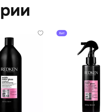
ерии
Хит