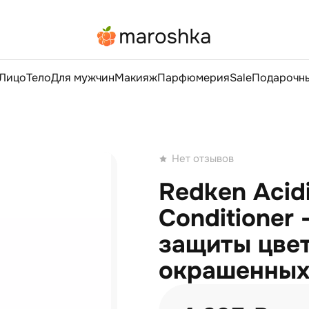
Лицо
Тело
Для мужчин
Макияж
Парфюмерия
Sale
Подарочны
Нет отзывов
Redken Acidi
Conditioner
защиты цвет
окрашенных