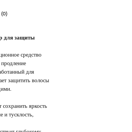
(0)
ер для защиты
ционное средство
 продление
работанный для
ает защитить волосы
щими.
 сохранить яркость
е и тусклость,
ствует глубокому