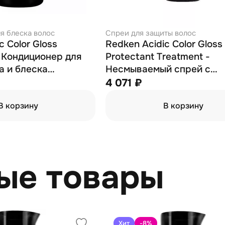
я блеска волос
Спреи для защиты волос
c Color Gloss
Redken Acidic Color Gloss
- Кондиционер для
Protectant Treatment -
а и блеска
Несмываемый спрей с
волос 1000 мл
термозащитой для ухода 
4 071 ₽
окрашенными волосами 1
В корзину
В корзину
ые товары
Хит
-8
%