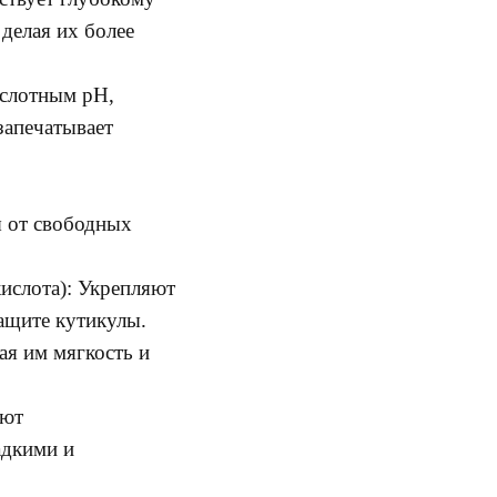
делая их более
ислотным pH,
запечатывает
 от свободных
ислота): Укрепляют
ащите кутикулы.
ая им мягкость и
ают
адкими и