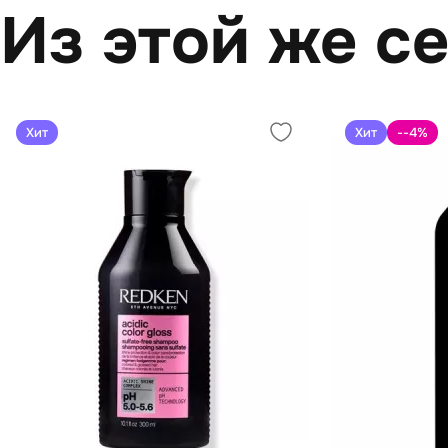
Из этой же с
Хит
Хит
--4
%